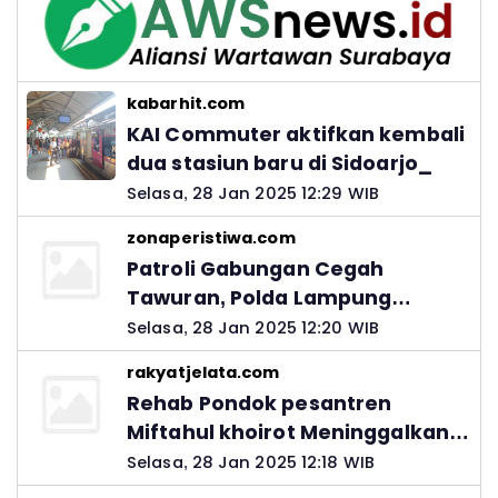
kabarhit.com
KAI Commuter aktifkan kembali
dua stasiun baru di Sidoarjo_
Selasa, 28 Jan 2025 12:29 WIB
zonaperistiwa.com
Patroli Gabungan Cegah
Tawuran, Polda Lampung
Ingatkan Peran Orang Tua
Selasa, 28 Jan 2025 12:20 WIB
rakyatjelata.com
Rehab Pondok pesantren
Miftahul khoirot Meninggalkan
Hutang Ke Material, Mantan
Selasa, 28 Jan 2025 12:18 WIB
Kadis PUPR Harus Bertanggung