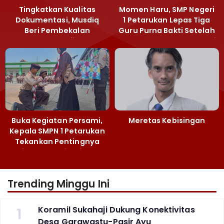
Tingkatkan Kualitas
Momen Haru, SMP Negeri
Dokumentasi, Musdiq
1 Petarukan Lepas Tiga
Beri Pembekalan
Guru Purna Bakti Setelah
Fotografi ‎
Puluhan Tahun Mengabdi
Buka Kegiatan Persami,
Meretas Kebisingan
Kepala SMPN 1 Petarukan
Tekankan Pentingnya
Jiwa Kepemimpinan
Trending Minggu Ini
1
Koramil Sukahaji Dukung Konektivitas
Desa Garawastu-Pasir Ayu