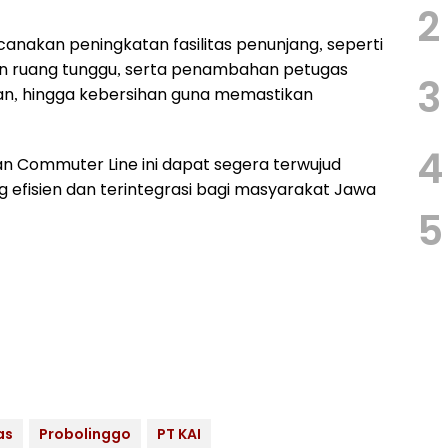
2
nakan peningkatan fasilitas penunjang, seperti
n ruang tunggu, serta penambahan petugas
3
nan, hingga kebersihan guna memastikan
4
n Commuter Line ini dapat segera terwujud
ng efisien dan terintegrasi bagi masyarakat Jawa
5
as
Probolinggo
PT KAI