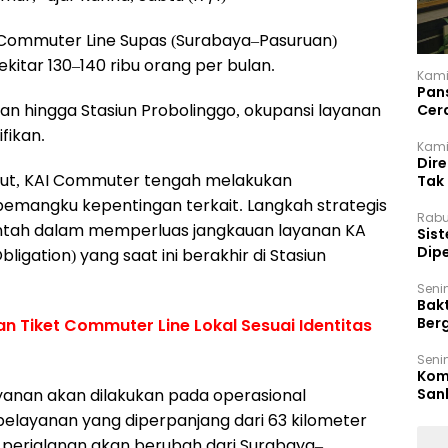
 Commuter Line Supas (Surabaya–Pasuruan)
kitar 130–140 ribu orang per bulan.
Kami
Pan
n hingga Stasiun Probolinggo, okupansi layanan
Cer
Kam
fikan.
Kamis
Dir
but, KAI Commuter tengah melakukan
Tak
emangku kepentingan terkait. Langkah strategis
Rabu
rintah dalam memperluas jangkauan layanan KA
‎Sis
Dip
ligation) yang saat ini berakhir di Stasiun
Reg
Seni
Bakt
Ber
 Tiket Commuter Line Lokal Sesuai Identitas
den
Seni
Komi
San
yanan akan dilakukan pada operasional
Puti
pelayanan yang diperpanjang dari 63 kilometer
si perjalanan akan berubah dari Surabaya–