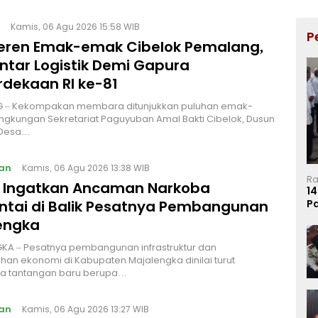
Kamis, 06 Agu 2026 15:58 WIB
P
Keren Emak-emak Cibelok Pemalang,
ntar Logistik Demi Gapura
dekaan RI ke-81
 – Kekompakan membara ditunjukkan puluhan emak-
ingkungan Sekretariat Paguyuban Amal Bakti Cibelok, Dusun
 Desa…
an
Kamis, 06 Agu 2026 13:38 WIB
Ra
I Ingatkan Ancaman Narkoba
14
P
ntai di Balik Pesatnya Pembangunan
Ma
engka
KA – Pesatnya pembangunan infrastruktur dan
an ekonomi di Kabupaten Majalengka dinilai turut
 tantangan baru berupa…
an
Kamis, 06 Agu 2026 13:27 WIB