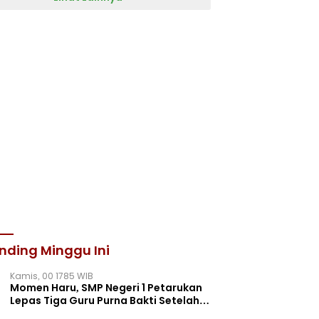
nding Minggu Ini
Kamis, 00 1785 WIB
Momen Haru, SMP Negeri 1 Petarukan
Lepas Tiga Guru Purna Bakti Setelah
Puluhan Tahun Mengabdi