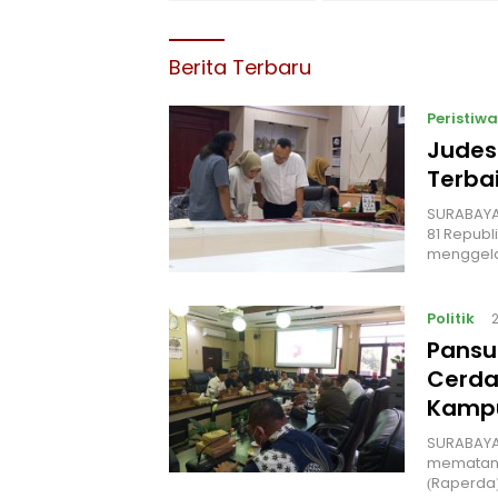
Berita Terbaru
Peristiwa
Judes
Terbai
‎SURABAYA
81 Republ
menggel
Politik
Pansu
Cerda
Kampu
‎SURABAYA
mematang
(Raperda