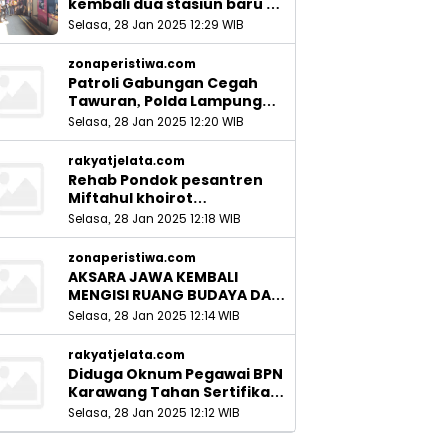
kembali dua stasiun baru di
Sidoarjo_
Selasa, 28 Jan 2025 12:29 WIB
zonaperistiwa.com
Patroli Gabungan Cegah
Tawuran, Polda Lampung
Ingatkan Peran Orang Tua
Selasa, 28 Jan 2025 12:20 WIB
rakyatjelata.com
Rehab Pondok pesantren
Miftahul khoirot
Meninggalkan Hutang Ke
Selasa, 28 Jan 2025 12:18 WIB
Material, Mantan Kadis PUPR
Harus Bertanggung Jawab
zonaperistiwa.com
AKSARA JAWA KEMBALI
MENGISI RUANG BUDAYA DAN
SITUS LELUHUR NUSANTARA
Selasa, 28 Jan 2025 12:14 WIB
rakyatjelata.com
Diduga Oknum Pegawai BPN
Karawang Tahan Sertifikat
Pemohon PTSL
Selasa, 28 Jan 2025 12:12 WIB