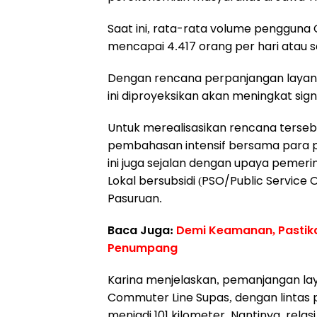
Saat ini, rata-rata volume pengguna
mencapai 4.417 orang per hari atau se
Dengan rencana perpanjangan layana
ini diproyeksikan akan meningkat signi
Untuk merealisasikan rencana terse
pembahasan intensif bersama para p
ini juga sejalan dengan upaya peme
Lokal bersubsidi (PSO/Public Service Ob
Pasuruan.
Baca Juga:
Demi Keamanan, Pastikan
Penumpang
Karina menjelaskan, pemanjangan la
Commuter Line Supas, dengan lintas 
menjadi 101 kilometer. Nantinya, rela