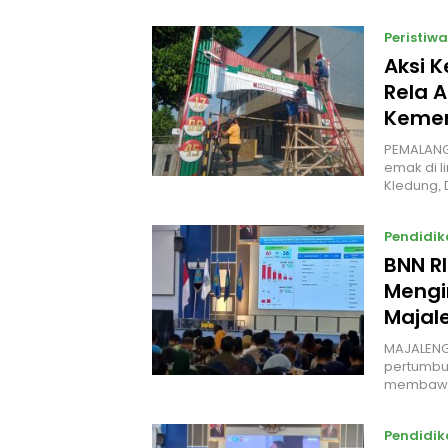
Peristiwa
Aksi 
Rela A
Kemer
PEMALANG
emak di l
Kledung,
Pendidik
BNN R
Mengi
Majal
MAJALENG
pertumbuh
membawa
Pendidik