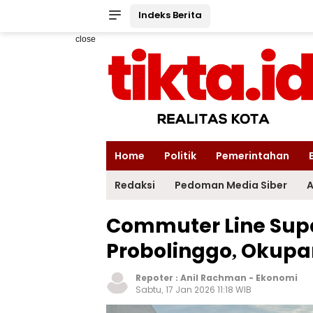
Indeks Berita
close
Home
Politik
Pemerintahan
Redaksi
Pedoman Media Siber
A
Commuter Line Sup
Probolinggo, Okupa
Repoter :
Anil Rachman
-
Ekonomi
Sabtu, 17 Jan 2026 11:18 WIB