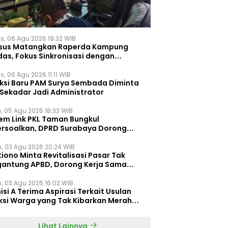
s, 06 Agu 2026 19:32 WIB
sus Matangkan Raperda Kampung
das, Fokus Sinkronisasi dengan
pung Pancasila
, 06 Agu 2026 11:11 WIB
eksi Baru PAM Surya Sembada Diminta
 Sekadar Jadi Administrator
, 05 Agu 2026 18:33 WIB
tem Link PKL Taman Bungkul
ersoalkan, DPRD Surabaya Dorong
ulasi Khusus
n, 03 Agu 2026 20:24 WIB
iono Minta Revitalisasi Pasar Tak
gantung APBD, Dorong Kerja Sama
gan Swasta ‎
n, 03 Agu 2026 16:02 WIB
si A Terima Aspirasi Terkait Usulan
ksi Warga yang Tak Kibarkan Merah
h
Lihat Lainnya