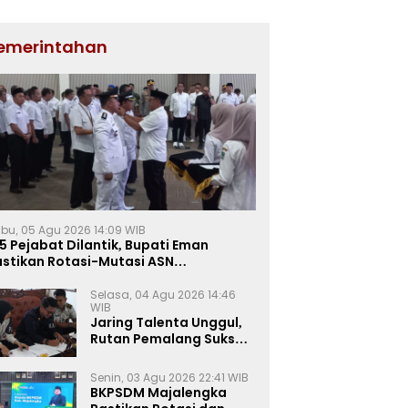
emerintahan
bu, 05 Agu 2026 14:09 WIB
5 Pejabat Dilantik, Bupati Eman
astikan Rotasi-Mutasi ASN
jalengka Berbasis Sistem Merit
Selasa, 04 Agu 2026 14:46
WIB
Jaring Talenta Unggul,
Rutan Pemalang Sukses
Gelar Seleksi
Wawancara Magang
Senin, 03 Agu 2026 22:41 WIB
Kemnaker
BKPSDM Majalengka