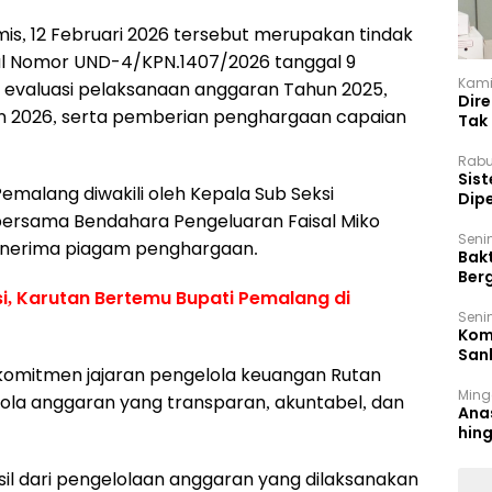
is, 12 Februari 2026 tersebut merupakan tindak
gal Nomor UND-4/KPN.1407/2026 tanggal 9
Kamis
 evaluasi pelaksanaan anggaran Tahun 2025,
Dir
n 2026, serta pemberian penghargaan capaian
Tak
Rabu
‎Sis
malang diwakili oleh Kepala Sub Seksi
Dip
Reg
ersama Bendahara Pengeluaran Faisal Miko
Seni
enerima piagam penghargaan.
Bakt
Ber
den
i, Karutan Bertemu Bupati Pemalang di
Seni
Komi
San
omitmen jajaran pengelola keuangan Rutan
Puti
Ming
la anggaran yang transparan, akuntabel, dan
Ana
hin
sil dari pengelolaan anggaran yang dilaksanakan