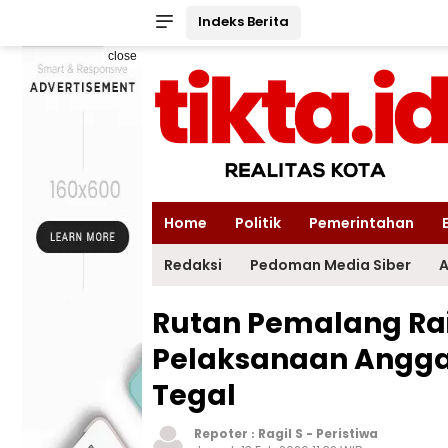
Indeks Berita
close
Home
Politik
Pemerintahan
Redaksi
Pedoman Media Siber
A
Rutan Pemalang Ra
Pelaksanaan Angga
Tegal
Repoter :
Ragil S
-
Peristiwa