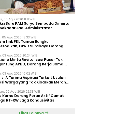
, 06 Agu 2026 11:11 WIB
eksi Baru PAM Surya Sembada Diminta
 Sekadar Jadi Administrator
, 05 Agu 2026 18:33 WIB
tem Link PKL Taman Bungkul
ersoalkan, DPRD Surabaya Dorong
ulasi Khusus
n, 03 Agu 2026 20:24 WIB
iono Minta Revitalisasi Pasar Tak
gantung APBD, Dorong Kerja Sama
gan Swasta ‎
n, 03 Agu 2026 16:02 WIB
si A Terima Aspirasi Terkait Usulan
ksi Warga yang Tak Kibarkan Merah
h
gu, 02 Agu 2026 22:33 WIB
s Karno Dorong Peran Aktif Camat
gga RT-RW Jaga Kondusivitas
Lihat Lainnya