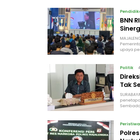
Pendidik
BNN R
Siner
MAJALENGK
Pemerint
upaya p
Politik
Direk
Tak S
‎SURABAYA
penetapan
Sembada
Peristiwa
Polre