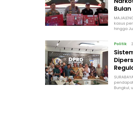
Narko
Bulan
MAJALENG
kasus per
hingga Ju
Politik
‎Siste
Diper
Regul
‎SURABAYA
pendapat
Bungkul,