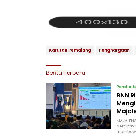
Karutan Pemalang
Penghargaan
Berita Terbaru
Pendidik
BNN R
Mengi
Majal
MAJALENG
pertumbuh
membawa