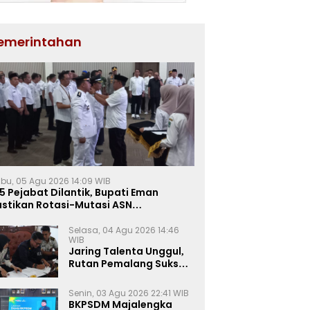
emerintahan
bu, 05 Agu 2026 14:09 WIB
5 Pejabat Dilantik, Bupati Eman
astikan Rotasi-Mutasi ASN
jalengka Berbasis Sistem Merit
Selasa, 04 Agu 2026 14:46
WIB
Jaring Talenta Unggul,
Rutan Pemalang Sukses
Gelar Seleksi
Wawancara Magang
Senin, 03 Agu 2026 22:41 WIB
Kemnaker
BKPSDM Majalengka