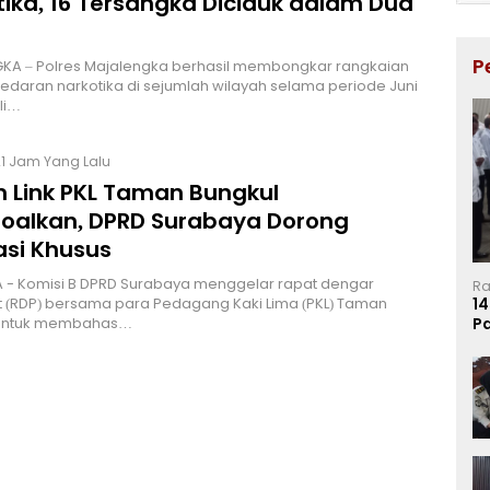
tika, 16 Tersangka Diciduk dalam Dua
P
KA – Polres Majalengka berhasil membongkar rangkaian
edaran narkotika di sejumlah wilayah selama periode Juni
li…
21 Jam Yang Lalu
m Link PKL Taman Bungkul
soalkan, DPRD Surabaya Dorong
asi Khusus
 - Komisi B DPRD Surabaya menggelar rapat dengar
Ra
14
 (RDP) bersama para Pedagang Kaki Lima (PKL) Taman
P
 untuk membahas…
Ma