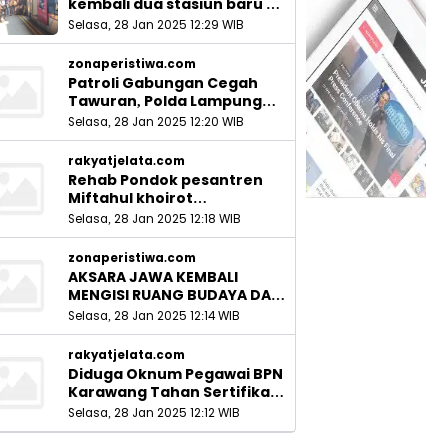
kembali dua stasiun baru di
Sidoarjo_
Selasa, 28 Jan 2025 12:29 WIB
zonaperistiwa.com
Patroli Gabungan Cegah
Tawuran, Polda Lampung
Ingatkan Peran Orang Tua
Selasa, 28 Jan 2025 12:20 WIB
rakyatjelata.com
Rehab Pondok pesantren
Miftahul khoirot
Meninggalkan Hutang Ke
Selasa, 28 Jan 2025 12:18 WIB
Material, Mantan Kadis PUPR
Harus Bertanggung Jawab
zonaperistiwa.com
AKSARA JAWA KEMBALI
MENGISI RUANG BUDAYA DAN
SITUS LELUHUR NUSANTARA
Selasa, 28 Jan 2025 12:14 WIB
rakyatjelata.com
Diduga Oknum Pegawai BPN
Karawang Tahan Sertifikat
Pemohon PTSL
Selasa, 28 Jan 2025 12:12 WIB