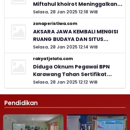
Miftahul khoirot Meninggalkan
Hutang Ke Material, Mantan
Selasa, 28 Jan 2025 12:18 WIB
Kadis PUPR Harus Bertanggung
zonaperistiwa.com
Jawab
AKSARA JAWA KEMBALI MENGISI
RUANG BUDAYA DAN SITUS
LELUHUR NUSANTARA
Selasa, 28 Jan 2025 12:14 WIB
rakyatjelata.com
Diduga Oknum Pegawai BPN
Karawang Tahan Sertifikat
Pemohon PTSL
Selasa, 28 Jan 2025 12:12 WIB
Pendidikan