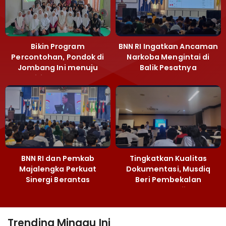
Bikin Program
BNN RI Ingatkan Ancaman
Percontohan, Pondok di
Narkoba Mengintai di
Jombang Ini menuju
Balik Pesatnya
Mandiri Kelola Sampah
Pembangunan
dan Ketahanan Pangan
Majalengka
BNN RI dan Pemkab
Tingkatkan Kualitas
Majalengka Perkuat
Dokumentasi, Musdiq
Sinergi Berantas
Beri Pembekalan
Peredaran Gelap
Fotografi ‎
Narkoba
Trending Minggu Ini