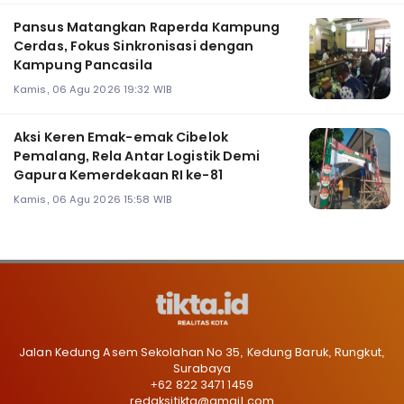
Pansus Matangkan Raperda Kampung
Cerdas, Fokus Sinkronisasi dengan
Kampung Pancasila
Kamis, 06 Agu 2026 19:32 WIB
Aksi Keren Emak-emak Cibelok
Pemalang, Rela Antar Logistik Demi
Gapura Kemerdekaan RI ke-81
Kamis, 06 Agu 2026 15:58 WIB
Jalan Kedung Asem Sekolahan No 35, Kedung Baruk, Rungkut,
Surabaya
+62 822 3471 1459
redaksitikta@gmail.com