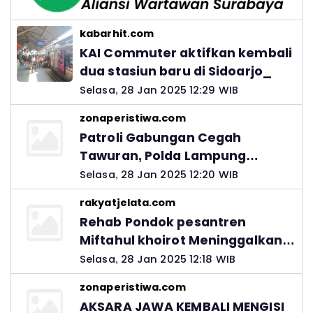
kabarhit.com
KAI Commuter aktifkan kembali
dua stasiun baru di Sidoarjo_
Selasa, 28 Jan 2025 12:29 WIB
zonaperistiwa.com
Patroli Gabungan Cegah
Tawuran, Polda Lampung
Ingatkan Peran Orang Tua
Selasa, 28 Jan 2025 12:20 WIB
rakyatjelata.com
Rehab Pondok pesantren
Miftahul khoirot Meninggalkan
Hutang Ke Material, Mantan
Selasa, 28 Jan 2025 12:18 WIB
Kadis PUPR Harus Bertanggung
zonaperistiwa.com
Jawab
AKSARA JAWA KEMBALI MENGISI