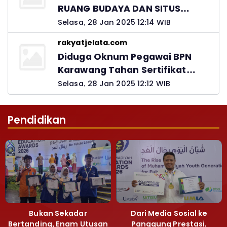
RUANG BUDAYA DAN SITUS
LELUHUR NUSANTARA
Selasa, 28 Jan 2025 12:14 WIB
rakyatjelata.com
Diduga Oknum Pegawai BPN
Karawang Tahan Sertifikat
Pemohon PTSL
Selasa, 28 Jan 2025 12:12 WIB
Pendidikan
Bukan Sekadar
Dari Media Sosial ke
Bertanding, Enam Utusan
Panggung Prestasi,