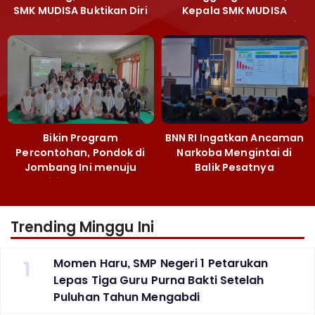
SMK MUDISA Buktikan Diri
Kepala SMK MUDISA
di MEA 2026
Irvandy Andriansyah Raih
Emas MEA 2026
Bikin Program
BNN RI Ingatkan Ancaman
Percontohan, Pondok di
Narkoba Mengintai di
Jombang Ini menuju
Balik Pesatnya
Mandiri Kelola Sampah
Pembangunan
dan Ketahanan Pangan
Majalengka
Trending Minggu Ini
1
Momen Haru, SMP Negeri 1 Petarukan
Lepas Tiga Guru Purna Bakti Setelah
Puluhan Tahun Mengabdi