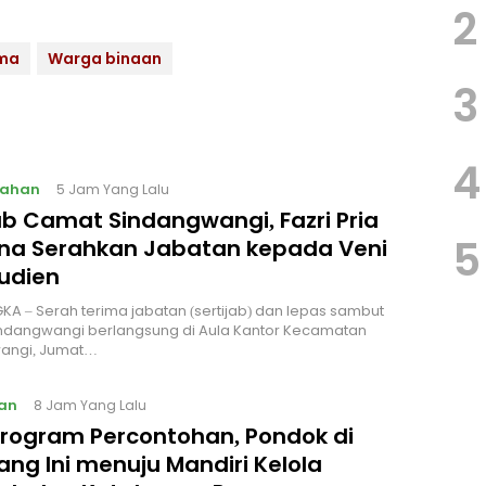
2
ama
Warga binaan
3
4
tahan
5 Jam Yang Lalu
ab Camat Sindangwangi, Fazri Pria
5
na Serahkan Jabatan kepada Veni
rudien
A – Serah terima jabatan (sertijab) dan lepas sambut
ndangwangi berlangsung di Aula Kantor Kecamatan
angi, Jumat…
an
8 Jam Yang Lalu
 Program Percontohan, Pondok di
ng Ini menuju Mandiri Kelola