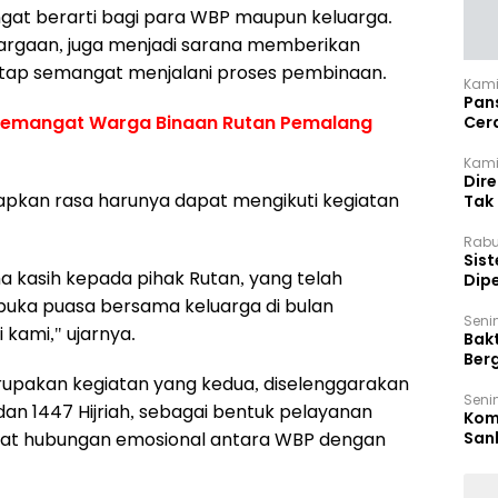
gat berarti bagi para WBP maupun keluarga.
argaan, juga menjadi sarana memberikan
tap semangat menjalani proses pembinaan.
Kami
Pan
 Semangat Warga Binaan Rutan Pemalang
Cer
Kam
Kamis
Dir
apkan rasa harunya dapat mengikuti kegiatan
Tak
Rabu
‎Sis
a kasih kepada pihak Rutan, yang telah
Dip
Reg
ka puasa bersama keluarga di bulan
Seni
 kami," ujarnya.
Bakt
Ber
den
rupakan kegiatan yang kedua, diselenggarakan
Seni
an 1447 Hijriah, sebagai bentuk pelayanan
Komi
San
at hubungan emosional antara WBP dengan
Puti