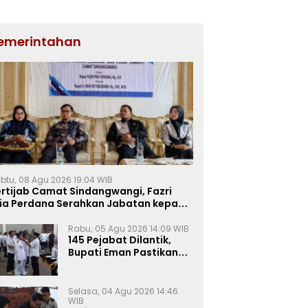
emerintahan
btu, 08 Agu 2026 19:04 WIB
rtijab Camat Sindangwangi, Fazri
ria Perdana Serahkan Jabatan kepada
ni Victorudien
Rabu, 05 Agu 2026 14:09 WIB
145 Pejabat Dilantik,
Bupati Eman Pastikan
Rotasi-Mutasi ASN
Majalengka Berbasis
Sistem Merit
Selasa, 04 Agu 2026 14:46
WIB