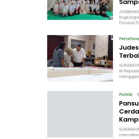
Sampa
JOMBANG 
lingkunga
Pondok P
Peristiwa
Judes
Terbai
‎SURABAYA
81 Republ
menggel
Politik
Pansu
Cerda
Kampu
‎SURABAYA
mematang