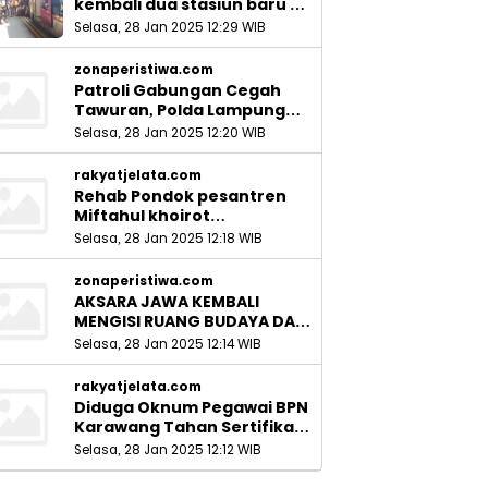
kembali dua stasiun baru di
Sidoarjo_
Selasa, 28 Jan 2025 12:29 WIB
zonaperistiwa.com
Patroli Gabungan Cegah
Tawuran, Polda Lampung
Ingatkan Peran Orang Tua
Selasa, 28 Jan 2025 12:20 WIB
rakyatjelata.com
Rehab Pondok pesantren
Miftahul khoirot
Meninggalkan Hutang Ke
Selasa, 28 Jan 2025 12:18 WIB
Material, Mantan Kadis PUPR
Harus Bertanggung Jawab
zonaperistiwa.com
AKSARA JAWA KEMBALI
MENGISI RUANG BUDAYA DAN
SITUS LELUHUR NUSANTARA
Selasa, 28 Jan 2025 12:14 WIB
rakyatjelata.com
Diduga Oknum Pegawai BPN
Karawang Tahan Sertifikat
Pemohon PTSL
Selasa, 28 Jan 2025 12:12 WIB