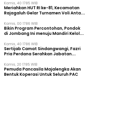
Kamis, 40 1785 WIB
Meriahkan HUT RI ke-81, Kecamatan
Rajagaluh Gelar Turnamen Voli Antar
Desa
Kamis, 00 1786 WIB
Bikin Program Percontohan, Pondok
di Jombang Ini menuju Mandiri Kelola
Sampah dan Ketahanan Pangan
Kamis, 40 1786 WIB
Sertijab Camat Sindangwangi, Fazri
Pria Perdana Serahkan Jabatan
kepada Veni Victorudien
Kamis, 20 1785 WIB
Pemuda Pancasila Majalengka Akan
Bentuk Koperasi Untuk Seluruh PAC