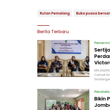
Rutan Pemalang
Buka puasa bers
Berita Terbaru
Pemerin
Sertij
Perda
Victo
MAJALENGK
Camat Si
Sindangw
Pendidik
Bikin
Jomba