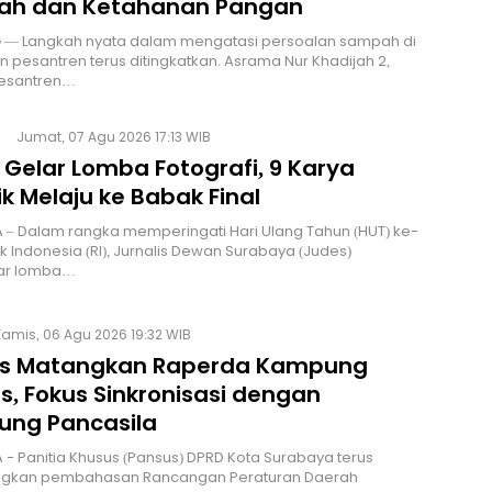
h dan Ketahanan Pangan
— Langkah nyata dalam mengatasi persoalan sampah di
n pesantren terus ditingkatkan. Asrama Nur Khadijah 2,
esantren…
Jumat, 07 Agu 2026 17:13 WIB
 Gelar Lomba Fotografi, 9 Karya
k Melaju ke Babak Final
 – Dalam rangka memperingati Hari Ulang Tahun (HUT) ke-
ik Indonesia (RI), Jurnalis Dewan Surabaya (Judes)
ar lomba…
Kamis, 06 Agu 2026 19:32 WIB
s Matangkan Raperda Kampung
s, Fokus Sinkronisasi dengan
ng Pancasila
 - Panitia Khusus (Pansus) DPRD Kota Surabaya terus
kan pembahasan Rancangan Peraturan Daerah