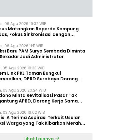
s, 06 Agu 2026 19:32 WIB
sus Matangkan Raperda Kampung
das, Fokus Sinkronisasi dengan
pung Pancasila
, 06 Agu 2026 11:11 WIB
eksi Baru PAM Surya Sembada Diminta
 Sekadar Jadi Administrator
, 05 Agu 2026 18:33 WIB
tem Link PKL Taman Bungkul
ersoalkan, DPRD Surabaya Dorong
ulasi Khusus
n, 03 Agu 2026 20:24 WIB
iono Minta Revitalisasi Pasar Tak
gantung APBD, Dorong Kerja Sama
gan Swasta ‎
n, 03 Agu 2026 16:02 WIB
si A Terima Aspirasi Terkait Usulan
ksi Warga yang Tak Kibarkan Merah
h
Lihat Lainnya