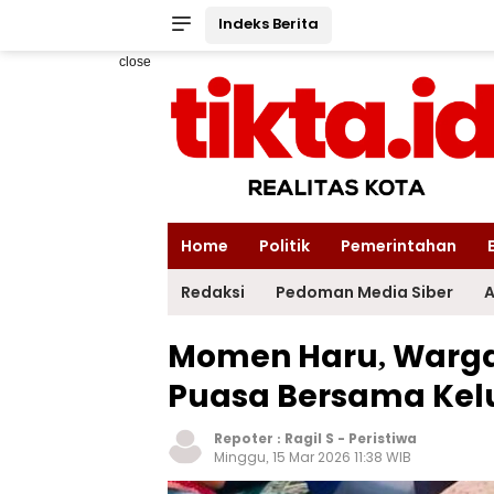
Indeks Berita
close
Home
Politik
Pemerintahan
Redaksi
Pedoman Media Siber
A
Momen Haru, Warga
Puasa Bersama Kel
Repoter :
Ragil S
-
Peristiwa
Minggu, 15 Mar 2026 11:38 WIB