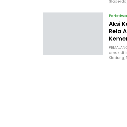
(Raperda
Peristiwa
Aksi 
Rela A
Kemer
PEMALANG
emak di l
Kledung,