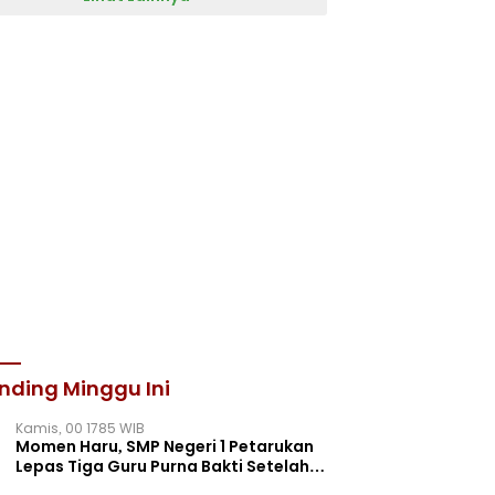
nding Minggu Ini
Kamis, 00 1785 WIB
Momen Haru, SMP Negeri 1 Petarukan
Lepas Tiga Guru Purna Bakti Setelah
Puluhan Tahun Mengabdi