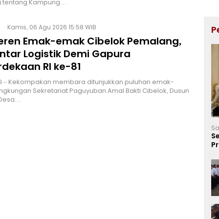
) tentang Kampung…
Kamis, 06 Agu 2026 15:58 WIB
P
Keren Emak-emak Cibelok Pemalang,
ntar Logistik Demi Gapura
dekaan RI ke-81
 – Kekompakan membara ditunjukkan puluhan emak-
ingkungan Sekretariat Paguyuban Amal Bakti Cibelok, Dusun
 Desa…
Sa
Se
P
Ve