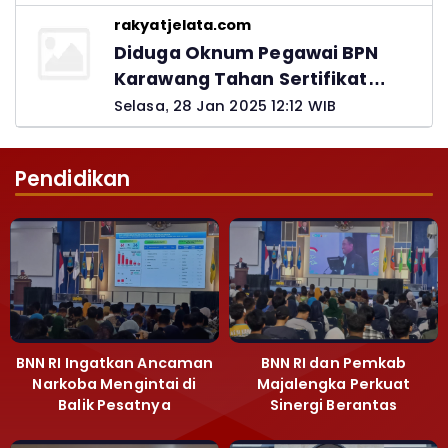
rakyatjelata.com
Diduga Oknum Pegawai BPN
Karawang Tahan Sertifikat
Pemohon PTSL
Selasa, 28 Jan 2025 12:12 WIB
Pendidikan
BNN RI Ingatkan Ancaman
BNN RI dan Pemkab
Narkoba Mengintai di
Majalengka Perkuat
Balik Pesatnya
Sinergi Berantas
Pembangunan
Peredaran Gelap
Majalengka
Narkoba