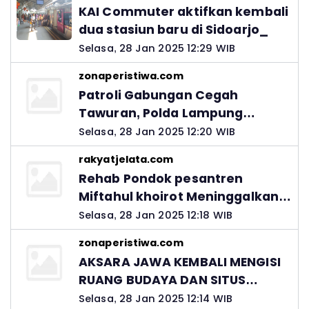
KAI Commuter aktifkan kembali
dua stasiun baru di Sidoarjo_
Selasa, 28 Jan 2025 12:29 WIB
zonaperistiwa.com
Patroli Gabungan Cegah
Tawuran, Polda Lampung
Ingatkan Peran Orang Tua
Selasa, 28 Jan 2025 12:20 WIB
rakyatjelata.com
Rehab Pondok pesantren
Miftahul khoirot Meninggalkan
Hutang Ke Material, Mantan
Selasa, 28 Jan 2025 12:18 WIB
Kadis PUPR Harus Bertanggung
zonaperistiwa.com
Jawab
AKSARA JAWA KEMBALI MENGISI
RUANG BUDAYA DAN SITUS
LELUHUR NUSANTARA
Selasa, 28 Jan 2025 12:14 WIB