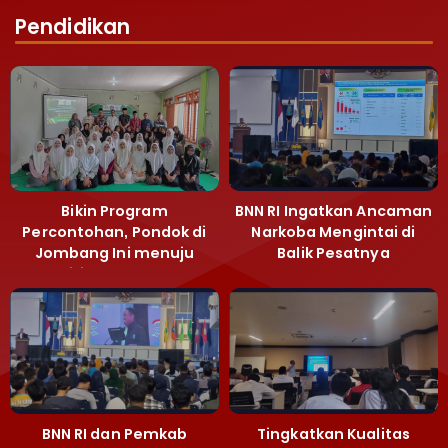
Pendidikan
Bikin Program
BNN RI Ingatkan Ancaman
Percontohan, Pondok di
Narkoba Mengintai di
Jombang Ini menuju
Balik Pesatnya
Mandiri Kelola Sampah
Pembangunan
dan Ketahanan Pangan
Majalengka
BNN RI dan Pemkab
Tingkatkan Kualitas