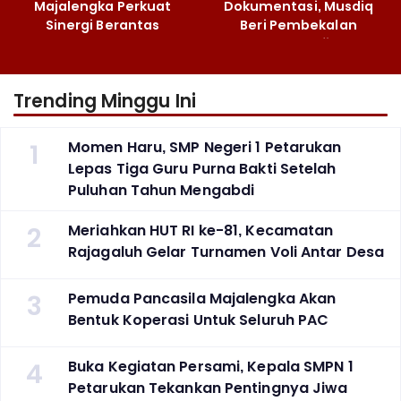
Majalengka Perkuat
Dokumentasi, Musdiq
Sinergi Berantas
Beri Pembekalan
Peredaran Gelap
Fotografi ‎
Narkoba
Trending Minggu Ini
1
Momen Haru, SMP Negeri 1 Petarukan
Lepas Tiga Guru Purna Bakti Setelah
Puluhan Tahun Mengabdi
2
Meriahkan HUT RI ke-81, Kecamatan
Rajagaluh Gelar Turnamen Voli Antar Desa
3
Pemuda Pancasila Majalengka Akan
Bentuk Koperasi Untuk Seluruh PAC
4
Buka Kegiatan Persami, Kepala SMPN 1
Petarukan Tekankan Pentingnya Jiwa