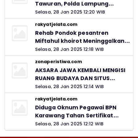
Tawuran, Polda Lampung
Ingatkan Peran Orang Tua
Selasa, 28 Jan 2025 12:20 WIB
rakyatjelata.com
Rehab Pondok pesantren
Miftahul khoirot Meninggalkan
Hutang Ke Material, Mantan
Selasa, 28 Jan 2025 12:18 WIB
Kadis PUPR Harus Bertanggung
zonaperistiwa.com
Jawab
AKSARA JAWA KEMBALI MENGISI
RUANG BUDAYA DAN SITUS
LELUHUR NUSANTARA
Selasa, 28 Jan 2025 12:14 WIB
rakyatjelata.com
Diduga Oknum Pegawai BPN
Karawang Tahan Sertifikat
Pemohon PTSL
Selasa, 28 Jan 2025 12:12 WIB