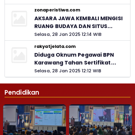
Kadis PUPR Harus Bertanggung
zonaperistiwa.com
Jawab
AKSARA JAWA KEMBALI MENGISI
RUANG BUDAYA DAN SITUS
LELUHUR NUSANTARA
Selasa, 28 Jan 2025 12:14 WIB
rakyatjelata.com
Diduga Oknum Pegawai BPN
Karawang Tahan Sertifikat
Pemohon PTSL
Selasa, 28 Jan 2025 12:12 WIB
Pendidikan