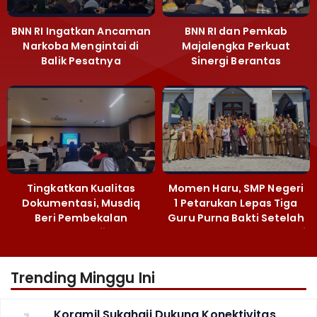
BNN RI Ingatkan Ancaman
BNN RI dan Pemkab
Narkoba Mengintai di
Majalengka Perkuat
Balik Pesatnya
Sinergi Berantas
Pembangunan
Peredaran Gelap
Majalengka
Narkoba
Tingkatkan Kualitas
Momen Haru, SMP Negeri
Dokumentasi, Musdiq
1 Petarukan Lepas Tiga
Beri Pembekalan
Guru Purna Bakti Setelah
Fotografi ‎
Puluhan Tahun Mengabdi
Trending Minggu Ini
Koramil Sukahaji Dukung Konektivitas