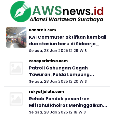
kabarhit.com
KAI Commuter aktifkan kembali
dua stasiun baru di Sidoarjo_
Selasa, 28 Jan 2025 12:29 WIB
zonaperistiwa.com
Patroli Gabungan Cegah
Tawuran, Polda Lampung
Ingatkan Peran Orang Tua
Selasa, 28 Jan 2025 12:20 WIB
rakyatjelata.com
Rehab Pondok pesantren
Miftahul khoirot Meninggalkan
Hutang Ke Material, Mantan
Selasa, 28 Jan 2025 12:18 WIB