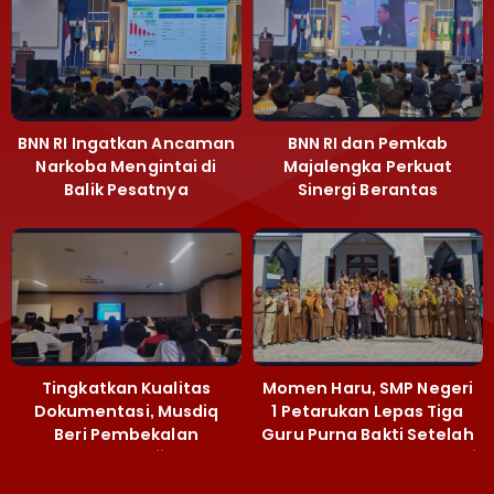
BNN RI Ingatkan Ancaman
BNN RI dan Pemkab
Narkoba Mengintai di
Majalengka Perkuat
Balik Pesatnya
Sinergi Berantas
Pembangunan
Peredaran Gelap
Majalengka
Narkoba
Tingkatkan Kualitas
Momen Haru, SMP Negeri
Dokumentasi, Musdiq
1 Petarukan Lepas Tiga
Beri Pembekalan
Guru Purna Bakti Setelah
Fotografi ‎
Puluhan Tahun Mengabdi