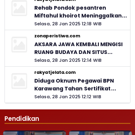
Rehab Pondok pesantren
Miftahul khoirot Meninggalkan
Hutang Ke Material, Mantan
Selasa, 28 Jan 2025 12:18 WIB
Kadis PUPR Harus Bertanggung
zonaperistiwa.com
Jawab
AKSARA JAWA KEMBALI MENGISI
RUANG BUDAYA DAN SITUS
LELUHUR NUSANTARA
Selasa, 28 Jan 2025 12:14 WIB
rakyatjelata.com
Diduga Oknum Pegawai BPN
Karawang Tahan Sertifikat
Pemohon PTSL
Selasa, 28 Jan 2025 12:12 WIB
Pendidikan