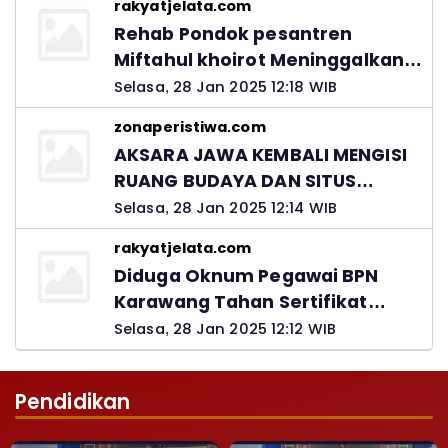
rakyatjelata.com
Rehab Pondok pesantren
Miftahul khoirot Meninggalkan
Hutang Ke Material, Mantan
Selasa, 28 Jan 2025 12:18 WIB
Kadis PUPR Harus Bertanggung
zonaperistiwa.com
Jawab
AKSARA JAWA KEMBALI MENGISI
RUANG BUDAYA DAN SITUS
LELUHUR NUSANTARA
Selasa, 28 Jan 2025 12:14 WIB
rakyatjelata.com
Diduga Oknum Pegawai BPN
Karawang Tahan Sertifikat
Pemohon PTSL
Selasa, 28 Jan 2025 12:12 WIB
Pendidikan