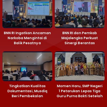
BNN RI Ingatkan Ancaman
BNN RI dan Pemkab
Narkoba Mengintai di
Majalengka Perkuat
Balik Pesatnya
Sinergi Berantas
Pembangunan
Peredaran Gelap
Majalengka
Narkoba
Tingkatkan Kualitas
Momen Haru, SMP Negeri
Dokumentasi, Musdiq
1 Petarukan Lepas Tiga
Beri Pembekalan
Guru Purna Bakti Setelah
Fotografi ‎
Puluhan Tahun Mengabdi