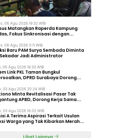
s, 06 Agu 2026 19:32 WIB
sus Matangkan Raperda Kampung
das, Fokus Sinkronisasi dengan
pung Pancasila
, 06 Agu 2026 11:11 WIB
eksi Baru PAM Surya Sembada Diminta
 Sekadar Jadi Administrator
, 05 Agu 2026 18:33 WIB
tem Link PKL Taman Bungkul
ersoalkan, DPRD Surabaya Dorong
ulasi Khusus
n, 03 Agu 2026 20:24 WIB
iono Minta Revitalisasi Pasar Tak
gantung APBD, Dorong Kerja Sama
gan Swasta ‎
n, 03 Agu 2026 16:02 WIB
si A Terima Aspirasi Terkait Usulan
ksi Warga yang Tak Kibarkan Merah
h
Lihat Lainnya