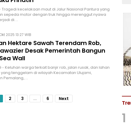
ku Prihatin
 Tragedi kecelakaan maut di Jalur Nasional Pantura yang
an sepeda motor dengan truk hingga merenggut nyawa
erjadi di…
Okt 2025 13:27 WIB
an Hektare Sawah Terendam Rob,
 Bawazier Desak Pemerintah Bangun
 Sea Wall
– Keluhan warga terkait banjir rob, jalan rusak, dan lahan
 yang tenggelam di wilayah Kecamatan Ulujami,
n Pemalang,…
2
3
...
6
Next
Tre
1