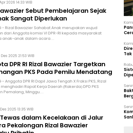
Apr 2026 14:33 WIB
 Bawazier Sebut Pembelajaran Sejak
Anak Sangat Diperlukan
Kami
Pan
 - Rizal Bawazier Sahabat Anak merupakan wujud
Cer
n dari Anggota komisi VI DPR-RI kepada masyarakat
Kam
a anak-anak dalam acara…
Kamis
Dir
Tak
 Des 2025 21:53 WIB
ta DPR RI Rizal Bawazier Targetkan
Rabu
‎Sis
angan PKS Pada Pemilu Mendatang
Dip
Reg
- Anggota DPR RI Dapil Jawa Tengah X Fraksi PKS, Rizal
Seni
 menghadiri Rapat Kerja Daerah (Rakerda) DPD PKS
Bakt
n Pemalang, Minggu…
Ber
den
Seni
Des 2025 13:35 WIB
Komi
 Tewas dalam Kecelakaan di Jalur
San
Puti
ra Pekalongan Rizal Bawazier