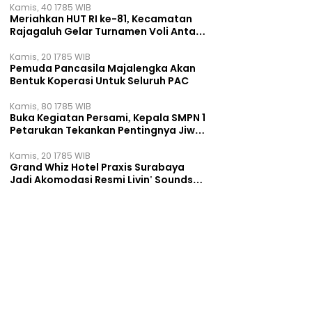
Kamis, 40 1785 WIB
Meriahkan HUT RI ke-81, Kecamatan
Rajagaluh Gelar Turnamen Voli Antar
Desa
Kamis, 20 1785 WIB
Pemuda Pancasila Majalengka Akan
Bentuk Koperasi Untuk Seluruh PAC
Kamis, 80 1785 WIB
Buka Kegiatan Persami, Kepala SMPN 1
Petarukan Tekankan Pentingnya Jiwa
Kepemimpinan
Kamis, 20 1785 WIB
Grand Whiz Hotel Praxis Surabaya
Jadi Akomodasi Resmi Livin' Sounds
of Downtown 2026