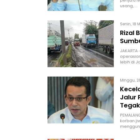
penjuru N
usang,…
Senin, 18 
Rizal
Sumbu
JAKARTA 
operasio
lebih di 
Minggu, 26
Kecel
Jalur 
Tegak
PEMALANG
korban ji
menggun