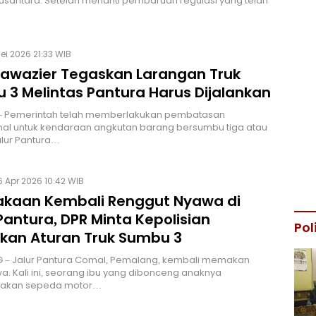
usantara. Setelah menanti pembaruan regulasi yang telah
Mei 2026 21:33 WIB
 Bawazier Tegaskan Larangan Truk
 3 Melintas Pantura Harus Dijalankan
– Pemerintah telah memberlakukan pembatasan
nal untuk kendaraan angkutan barang bersumbu tiga atau
Jalur Pantura…
 Apr 2026 10:42 WIB
akaan Kembali Renggut Nyawa di
Pantura, DPR Minta Kepolisian
Pol
kan Aturan Truk Sumbu 3
 – Jalur Pantura Comal, Pemalang, kembali memakan
wa. Kali ini, seorang ibu yang dibonceng anaknya
akan sepeda motor…