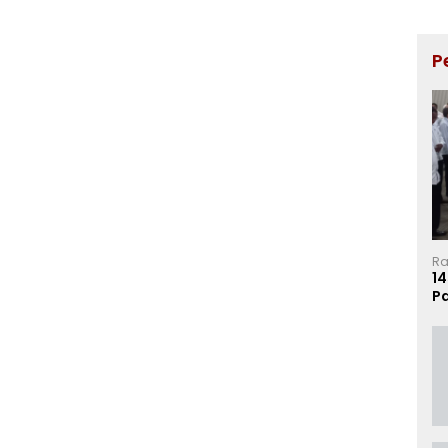
P
Ra
14
P
Ma