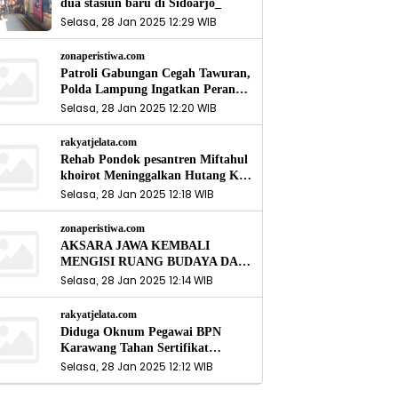
dua stasiun baru di Sidoarjo_
Selasa, 28 Jan 2025 12:29 WIB
zonaperistiwa.com
Patroli Gabungan Cegah Tawuran,
Polda Lampung Ingatkan Peran
Orang Tua
Selasa, 28 Jan 2025 12:20 WIB
rakyatjelata.com
Rehab Pondok pesantren Miftahul
khoirot Meninggalkan Hutang Ke
Material, Mantan Kadis PUPR
Selasa, 28 Jan 2025 12:18 WIB
Harus Bertanggung Jawab
zonaperistiwa.com
AKSARA JAWA KEMBALI
MENGISI RUANG BUDAYA DAN
SITUS LELUHUR NUSANTARA
Selasa, 28 Jan 2025 12:14 WIB
rakyatjelata.com
Diduga Oknum Pegawai BPN
Karawang Tahan Sertifikat
Pemohon PTSL
Selasa, 28 Jan 2025 12:12 WIB