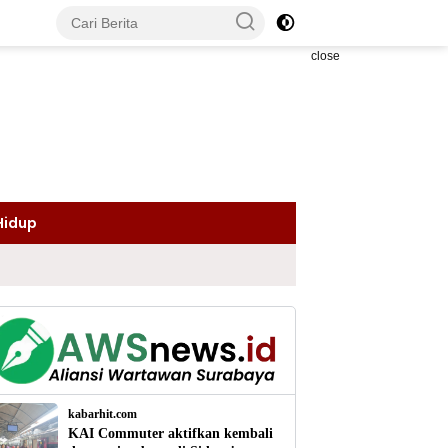
close
Hidup
kabarhit.com
KAI Commuter aktifkan kembali