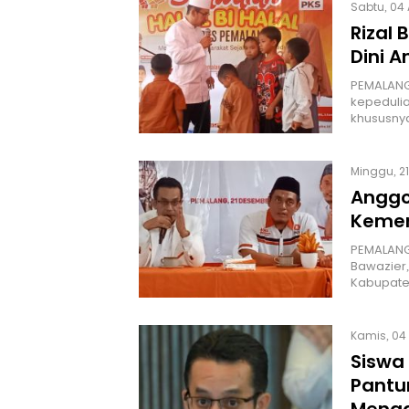
Sabtu, 04 
Rizal
Dini 
PEMALANG
kepedulia
khususny
Minggu, 21
Anggo
Kemen
PEMALANG 
Bawazier,
Kabupate
Kamis, 04 
Siswa
Pantu