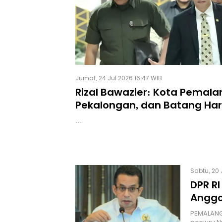
Jumat, 24 Jul 2026 16:47 WIB
Rizal Bawazier: Kota Pemala
Pekalongan, dan Batang Har
dari Outlet Miras
…
Sabtu, 20 
DPR RI
Anggo
PEMALANG 