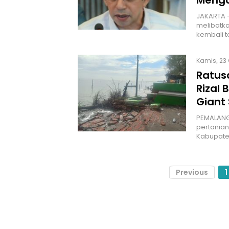
Menga
JAKARTA -
melibatk
kembali t
Kamis, 23 
Ratus
Rizal
Giant
PEMALANG 
pertanian
Kabupate
Previous
1