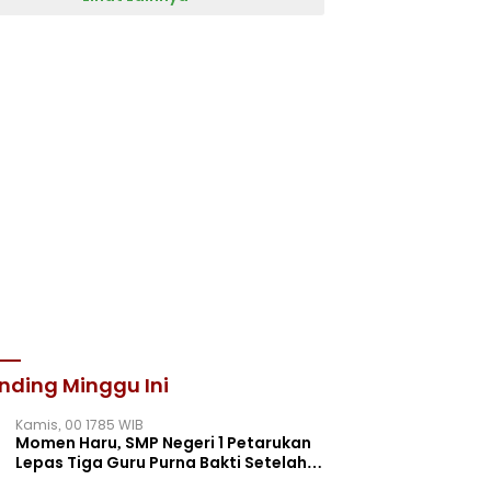
nding Minggu Ini
Kamis, 00 1785 WIB
Momen Haru, SMP Negeri 1 Petarukan
Lepas Tiga Guru Purna Bakti Setelah
Puluhan Tahun Mengabdi