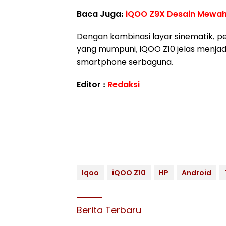
Baca Juga:
iQOO Z9X Desain Mewah,
Dengan kombinasi layar sinematik, p
yang mumpuni, iQOO Z10 jelas menjad
smartphone serbaguna.
Editor :
Redaksi
Iqoo
iQOO Z10
HP
Android
Berita Terbaru