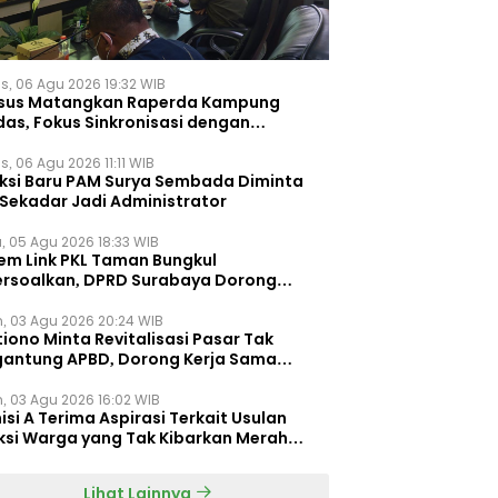
s, 06 Agu 2026 19:32 WIB
sus Matangkan Raperda Kampung
das, Fokus Sinkronisasi dengan
pung Pancasila
, 06 Agu 2026 11:11 WIB
eksi Baru PAM Surya Sembada Diminta
 Sekadar Jadi Administrator
, 05 Agu 2026 18:33 WIB
tem Link PKL Taman Bungkul
ersoalkan, DPRD Surabaya Dorong
ulasi Khusus
n, 03 Agu 2026 20:24 WIB
iono Minta Revitalisasi Pasar Tak
gantung APBD, Dorong Kerja Sama
gan Swasta ‎
n, 03 Agu 2026 16:02 WIB
si A Terima Aspirasi Terkait Usulan
ksi Warga yang Tak Kibarkan Merah
h
Lihat Lainnya