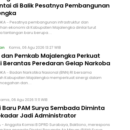
ntai di Balik Pesatnya Pembangunan
engka
KA – Pesatnya pembangunan infrastruktur dan
an ekonomi di Kabupaten Majalengka dinilai turut
 tantangan baru berupa…
an
Kamis, 06 Agu 2026 13:27 WIB
I dan Pemkab Majalengka Perkuat
gi Berantas Peredaran Gelap Narkoba
A – Badan Narkotika Nasional (BNN) RI bersama
ah Kabupaten Majalengka memperkuat sinergi dalam
encegahan dan…
amis, 06 Agu 2026 11:11 WIB
si Baru PAM Surya Sembada Diminta
ekadar Jadi Administrator
 - Anggota Komisi B DPRD Surabaya, Baktiono, merespons
 tiga anggota Direksi Perumda Air Minum (PAM) Surya