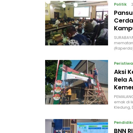
Politik
Pansu
Cerda
Kampu
‎SURABAYA
mematang
(Raperda
Peristiwa
Aksi 
Rela A
Kemer
PEMALANG
emak di l
Kledung,
Pendidik
BNN R