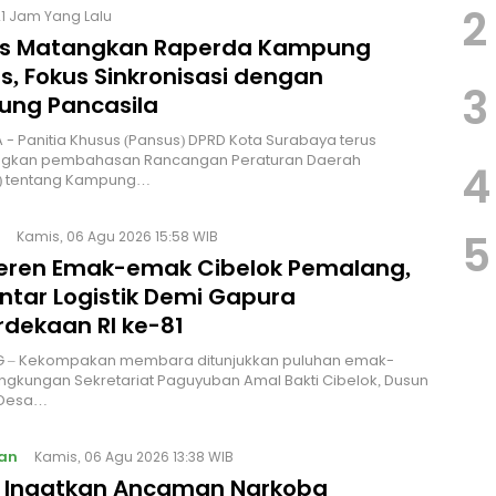
2
21 Jam Yang Lalu
s Matangkan Raperda Kampung
s, Fokus Sinkronisasi dengan
3
ng Pancasila
 - Panitia Khusus (Pansus) DPRD Kota Surabaya terus
kan pembahasan Rancangan Peraturan Daerah
4
) tentang Kampung…
5
Kamis, 06 Agu 2026 15:58 WIB
Keren Emak-emak Cibelok Pemalang,
ntar Logistik Demi Gapura
dekaan RI ke-81
 – Kekompakan membara ditunjukkan puluhan emak-
ingkungan Sekretariat Paguyuban Amal Bakti Cibelok, Dusun
 Desa…
an
Kamis, 06 Agu 2026 13:38 WIB
I Ingatkan Ancaman Narkoba