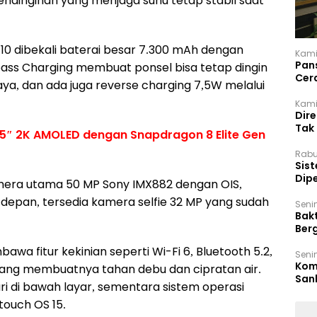
pendinginan yang menjaga suhu tetap stabil saat
O Z10 dibekali baterai besar 7.300 mAh dengan
Kami
Pan
ass Charging membuat ponsel bisa tetap dingin
Cer
ya, dan ada juga reverse charging 7,5W melalui
Kam
Kamis
Dir
Tak
5″ 2K AMOLED dengan Snapdragon 8 Elite Gen
Rabu
‎Sis
Dip
mera utama 50 MP Sony IMX882 dengan OIS,
Reg
 depan, tersedia kamera selfie 32 MP yang sudah
Seni
Bakt
Ber
den
wa fitur kekinian seperti Wi-Fi 6, Bluetooth 5.2,
Seni
Komi
65 yang membuatnya tahan debu dan cipratan air.
San
ari di bawah layar, sementara sistem operasi
Puti
ouch OS 15.