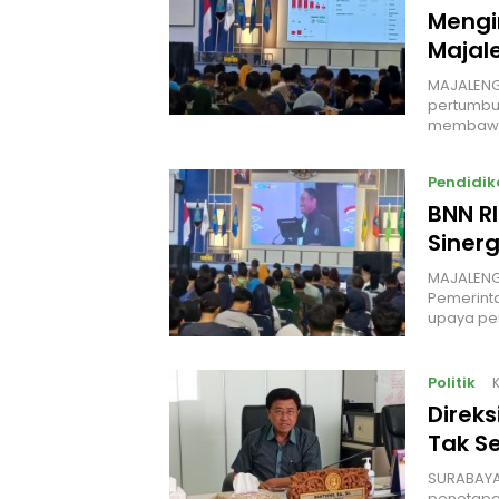
Mengi
Majal
MAJALENG
pertumbuh
membawa
Pendidik
BNN R
Siner
MAJALENGK
Pemerint
upaya p
Politik
K
Direk
Tak S
‎SURABAYA
penetapan