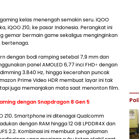
gaming kelas menengah semakin seru. iQOO
, iQOO Z10, ke pasar Indonesia. Perangkat ini
ng gemar bermain game sekaligus menginginkan
 bertenaga.
dern dengan bodi ramping setebal 7,9 mm dan
enggunakan panel AMOLED 6,77 inci FHD+ dengan
 dimming 3.840 Hz, hingga kecerahan puncak
 Amazon Prime Video HDR membuat layar ini tak
tapi juga memanjakan mata saat menonton film.
Pol
aming dengan Snapdragon 8 Gen 5
O Z10. Smartphone ini ditenagai Qualcomm
padukan dengan RAM hingga 12 GB LPDDR4X dan
 UFS 2.2. Kombinasi ini membuat pengalaman