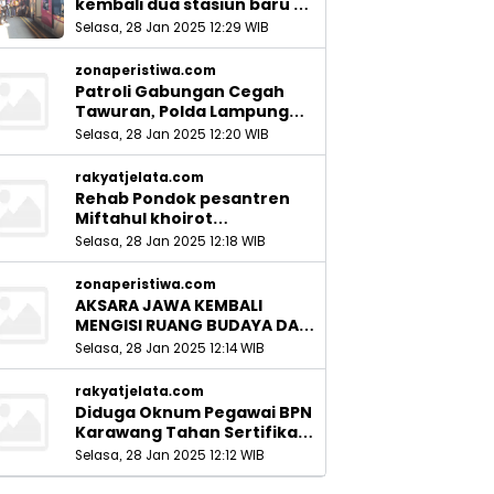
kembali dua stasiun baru di
Sidoarjo_
Selasa, 28 Jan 2025 12:29 WIB
zonaperistiwa.com
Patroli Gabungan Cegah
Tawuran, Polda Lampung
Ingatkan Peran Orang Tua
Selasa, 28 Jan 2025 12:20 WIB
rakyatjelata.com
Rehab Pondok pesantren
Miftahul khoirot
Meninggalkan Hutang Ke
Selasa, 28 Jan 2025 12:18 WIB
Material, Mantan Kadis PUPR
Harus Bertanggung Jawab
zonaperistiwa.com
AKSARA JAWA KEMBALI
MENGISI RUANG BUDAYA DAN
SITUS LELUHUR NUSANTARA
Selasa, 28 Jan 2025 12:14 WIB
rakyatjelata.com
Diduga Oknum Pegawai BPN
Karawang Tahan Sertifikat
Pemohon PTSL
Selasa, 28 Jan 2025 12:12 WIB