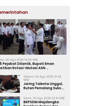
emerintahan
bu, 05 Agu 2026 14:09 WIB
5 Pejabat Dilantik, Bupati Eman
astikan Rotasi-Mutasi ASN
jalengka Berbasis Sistem Merit
Selasa, 04 Agu 2026 14:46
WIB
Jaring Talenta Unggul,
Rutan Pemalang Sukses
Gelar Seleksi
Wawancara Magang
Senin, 03 Agu 2026 22:41 WIB
Kemnaker
BKPSDM Majalengka