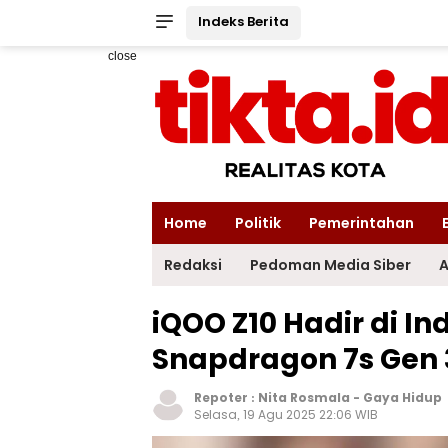
Indeks Berita
close
Home
Politik
Pemerintahan
Redaksi
Pedoman Media Siber
A
iQOO Z10 Hadir di I
Snapdragon 7s Gen 
Repoter :
Nita Rosmala
-
Gaya Hidup
Selasa, 19 Agu 2025 22:06 WIB