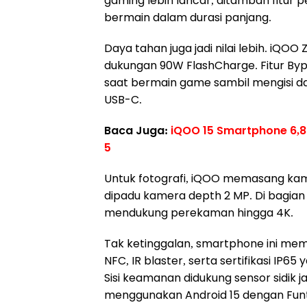
gaming lebih lancar, ditambah fitur 
bermain dalam durasi panjang.
Daya tahan juga jadi nilai lebih. iQO
dukungan 90W FlashCharge. Fitur Byp
saat bermain game sambil mengisi da
USB-C.
Baca Juga:
iQOO 15 Smartphone 6,8
5
Untuk fotografi, iQOO memasang ka
dipadu kamera depth 2 MP. Di bagian
mendukung perekaman hingga 4K.
Tak ketinggalan, smartphone ini memba
NFC, IR blaster, serta sertifikasi IP
Sisi keamanan didukung sensor sidik j
menggunakan Android 15 dengan Funt