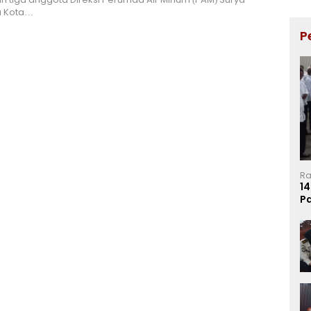
 Kota…
P
Ra
14
P
Ma