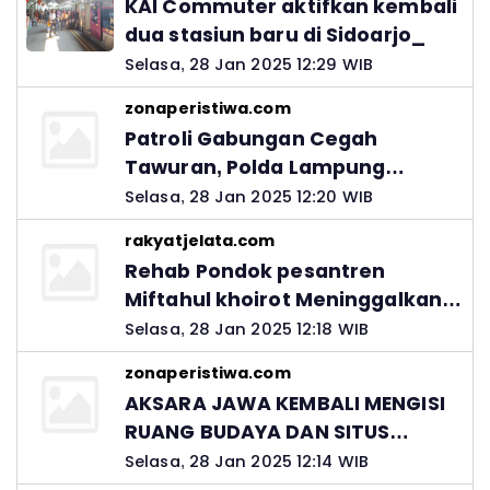
KAI Commuter aktifkan kembali
dua stasiun baru di Sidoarjo_
Selasa, 28 Jan 2025 12:29 WIB
zonaperistiwa.com
Patroli Gabungan Cegah
Tawuran, Polda Lampung
Ingatkan Peran Orang Tua
Selasa, 28 Jan 2025 12:20 WIB
rakyatjelata.com
Rehab Pondok pesantren
Miftahul khoirot Meninggalkan
Hutang Ke Material, Mantan
Selasa, 28 Jan 2025 12:18 WIB
Kadis PUPR Harus Bertanggung
zonaperistiwa.com
Jawab
AKSARA JAWA KEMBALI MENGISI
RUANG BUDAYA DAN SITUS
LELUHUR NUSANTARA
Selasa, 28 Jan 2025 12:14 WIB