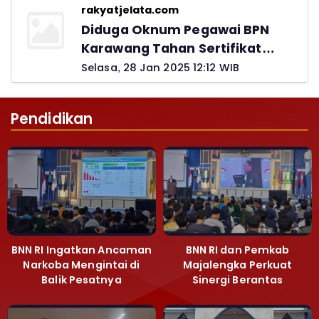
rakyatjelata.com
Diduga Oknum Pegawai BPN
Karawang Tahan Sertifikat
Pemohon PTSL
Selasa, 28 Jan 2025 12:12 WIB
Pendidikan
BNN RI Ingatkan Ancaman
BNN RI dan Pemkab
Narkoba Mengintai di
Majalengka Perkuat
Balik Pesatnya
Sinergi Berantas
Pembangunan
Peredaran Gelap
Majalengka
Narkoba