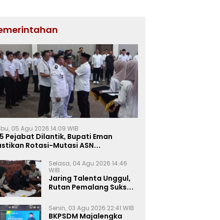
emerintahan
bu, 05 Agu 2026 14:09 WIB
5 Pejabat Dilantik, Bupati Eman
astikan Rotasi-Mutasi ASN
jalengka Berbasis Sistem Merit
Selasa, 04 Agu 2026 14:46
WIB
Jaring Talenta Unggul,
Rutan Pemalang Sukses
Gelar Seleksi
Wawancara Magang
Senin, 03 Agu 2026 22:41 WIB
Kemnaker
BKPSDM Majalengka