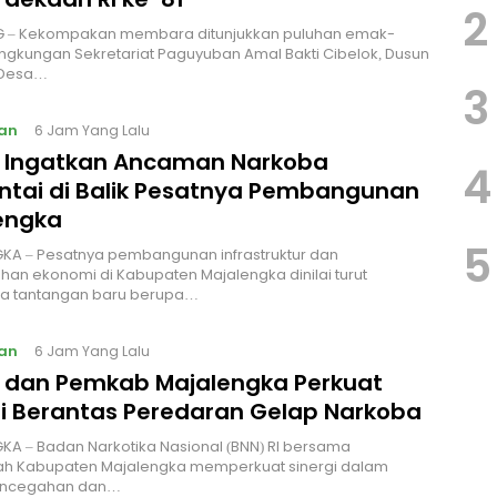
2
 – Kekompakan membara ditunjukkan puluhan emak-
ingkungan Sekretariat Paguyuban Amal Bakti Cibelok, Dusun
 Desa…
3
an
6 Jam Yang Lalu
I Ingatkan Ancaman Narkoba
4
ntai di Balik Pesatnya Pembangunan
engka
5
KA – Pesatnya pembangunan infrastruktur dan
an ekonomi di Kabupaten Majalengka dinilai turut
 tantangan baru berupa…
an
6 Jam Yang Lalu
I dan Pemkab Majalengka Perkuat
gi Berantas Peredaran Gelap Narkoba
A – Badan Narkotika Nasional (BNN) RI bersama
ah Kabupaten Majalengka memperkuat sinergi dalam
encegahan dan…