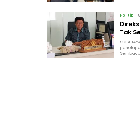
Politik
Direk
Tak S
‎SURABAYA
penetapan
Sembada