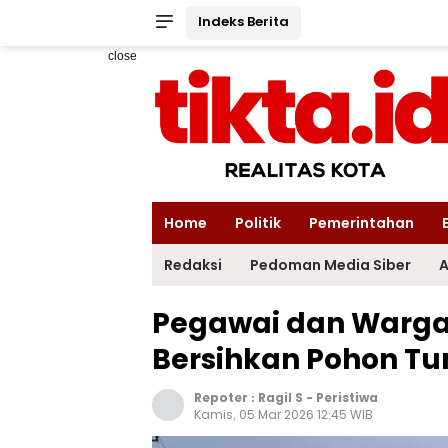
Indeks Berita
close
Home
Politik
Pemerintahan
Redaksi
Pedoman Media Siber
A
Pegawai dan Warga
Bersihkan Pohon T
Repoter :
Ragil S
-
Peristiwa
Kamis, 05 Mar 2026 12:45 WIB