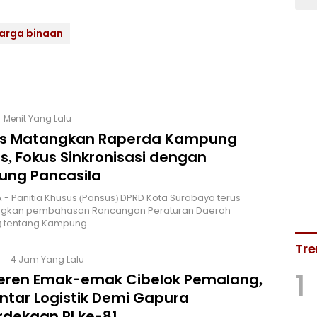
arga binaan
4 Menit Yang Lalu
s Matangkan Raperda Kampung
s, Fokus Sinkronisasi dengan
ng Pancasila
 - Panitia Khusus (Pansus) DPRD Kota Surabaya terus
kan pembahasan Rancangan Peraturan Daerah
) tentang Kampung…
Tre
4 Jam Yang Lalu
1
Keren Emak-emak Cibelok Pemalang,
ntar Logistik Demi Gapura
dekaan RI ke-81