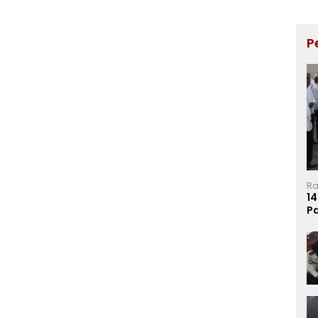
P
Ra
14
P
Ma