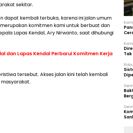
rakat sekitar.
n dapat kembali terbuka, karena ini jalan umum
Kami
Ini merupakan komitmen kami untuk berbuat dan
Pan
pala Lapas Kendal, Ary Nirwanto, saat dihubungi
Cer
Kam
Kamis
Dir
l dan Lapas Kendal Perbarui Komitmen Kerja
Tak
Rabu
‎Sis
stiwa tersebut. Akses jalan kini telah kembali
Dip
Reg
eh masyarakat.
Seni
Bakt
Ber
den
Seni
Komi
San
Puti