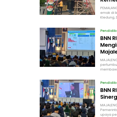
PEMALANG
emak di l
Kledung,
Pendidik
BNN R
Mengi
Majal
MAJALENG
pertumbuh
membawa
Pendidik
BNN R
Siner
MAJALENGK
Pemerint
upaya p