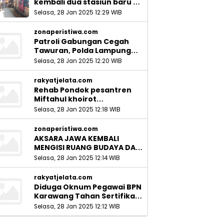
kembali dua stasiun baru di
Sidoarjo_
Selasa, 28 Jan 2025 12:29 WIB
zonaperistiwa.com
Patroli Gabungan Cegah
Tawuran, Polda Lampung
Ingatkan Peran Orang Tua
Selasa, 28 Jan 2025 12:20 WIB
rakyatjelata.com
Rehab Pondok pesantren
Miftahul khoirot
Meninggalkan Hutang Ke
Selasa, 28 Jan 2025 12:18 WIB
Material, Mantan Kadis PUPR
Harus Bertanggung Jawab
zonaperistiwa.com
AKSARA JAWA KEMBALI
MENGISI RUANG BUDAYA DAN
SITUS LELUHUR NUSANTARA
Selasa, 28 Jan 2025 12:14 WIB
rakyatjelata.com
Diduga Oknum Pegawai BPN
Karawang Tahan Sertifikat
Pemohon PTSL
Selasa, 28 Jan 2025 12:12 WIB