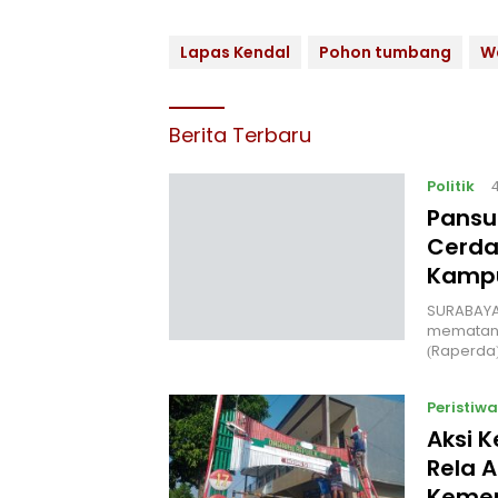
Lapas Kendal
Pohon tumbang
W
Berita Terbaru
Politik
Pansu
Cerda
Kampu
‎SURABAYA
mematang
(Raperda
Peristiwa
Aksi 
Rela A
Kemer