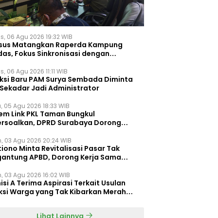
s, 06 Agu 2026 19:32 WIB
sus Matangkan Raperda Kampung
das, Fokus Sinkronisasi dengan
pung Pancasila
, 06 Agu 2026 11:11 WIB
eksi Baru PAM Surya Sembada Diminta
 Sekadar Jadi Administrator
, 05 Agu 2026 18:33 WIB
tem Link PKL Taman Bungkul
ersoalkan, DPRD Surabaya Dorong
ulasi Khusus
n, 03 Agu 2026 20:24 WIB
iono Minta Revitalisasi Pasar Tak
gantung APBD, Dorong Kerja Sama
gan Swasta ‎
n, 03 Agu 2026 16:02 WIB
si A Terima Aspirasi Terkait Usulan
ksi Warga yang Tak Kibarkan Merah
h
Lihat Lainnya