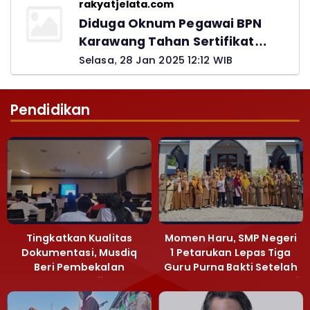
rakyatjelata.com
Diduga Oknum Pegawai BPN
Karawang Tahan Sertifikat
Pemohon PTSL
Selasa, 28 Jan 2025 12:12 WIB
Pendidikan
Tingkatkan Kualitas
Momen Haru, SMP Negeri
Dokumentasi, Musdiq
1 Petarukan Lepas Tiga
Beri Pembekalan
Guru Purna Bakti Setelah
Fotografi ‎
Puluhan Tahun Mengabdi