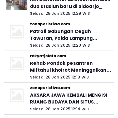
dua stasiun baru di Sidoarjo_
Selasa, 28 Jan 2025 12:29 WIB
zonaperistiwa.com
Patroli Gabungan Cegah
Tawuran, Polda Lampung
Ingatkan Peran Orang Tua
Selasa, 28 Jan 2025 12:20 WIB
rakyatjelata.com
Rehab Pondok pesantren
Miftahul khoirot Meninggalkan
Hutang Ke Material, Mantan
Selasa, 28 Jan 2025 12:18 WIB
Kadis PUPR Harus Bertanggung
zonaperistiwa.com
Jawab
AKSARA JAWA KEMBALI MENGISI
RUANG BUDAYA DAN SITUS
LELUHUR NUSANTARA
Selasa, 28 Jan 2025 12:14 WIB