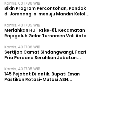
Kamis, 00 1786 WIB
Bikin Program Percontohan, Pondok
di Jombang Ini menuju Mandiri Kelola
Sampah dan Ketahanan Pangan
Kamis, 40 1785 WIB
Meriahkan HUT RI ke-81, Kecamatan
Rajagaluh Gelar Turnamen Voli Antar
Desa
Kamis, 40 1786 WIB
Sertijab Camat Sindangwangi, Fazri
Pria Perdana Serahkan Jabatan
kepada Veni Victorudien
Kamis, 40 1785 WIB
145 Pejabat Dilantik, Bupati Eman
Pastikan Rotasi-Mutasi ASN
Majalengka Berbasis Sistem Merit