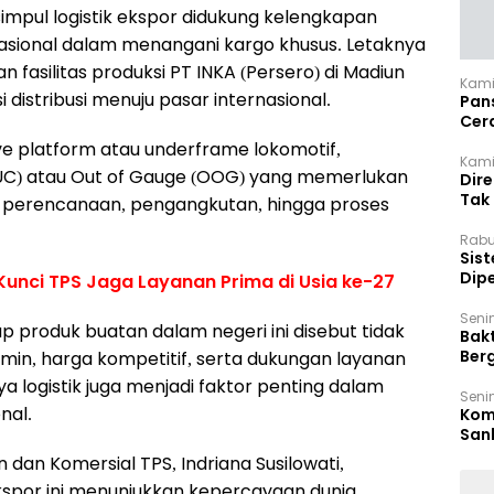
mpul logistik ekspor didukung kelengkapan
erasional dalam menangani kargo khusus. Letaknya
n fasilitas produksi PT INKA (Persero) di Madiun
Kami
 distribusi menuju pasar internasional.
Pan
Cer
Kam
ve platform atau underframe lokomotif,
Kamis
(UC) atau Out of Gauge (OOG) yang memerlukan
Dir
Tak
p perencanaan, pengangkutan, hingga proses
Rabu
‎Sis
Dip
 Kunci TPS Jaga Layanan Prima di Usia ke-27
Reg
Seni
 produk buatan dalam negeri ini disebut tidak
Bakt
Ber
jamin, harga kompetitif, serta dukungan layanan
den
aya logistik juga menjadi faktor penting dalam
Seni
nal.
Komi
San
Puti
dan Komersial TPS, Indriana Susilowati,
spor ini menunjukkan kepercayaan dunia