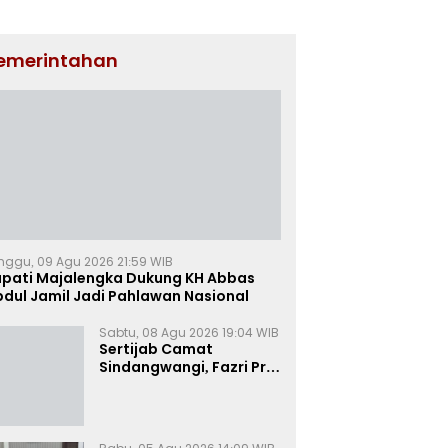
emerintahan
nggu, 09 Agu 2026 21:59 WIB
upati Majalengka Dukung KH Abbas
dul Jamil Jadi Pahlawan Nasional
Sabtu, 08 Agu 2026 19:04 WIB
Sertijab Camat
Sindangwangi, Fazri Pria
Perdana Serahkan
Jabatan kepada Veni
Victorudien