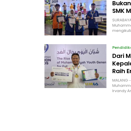
Bukan
SMK MU
SURABAYA
Muhammad
mengiku
Pendidik
Dari M
Kepal
Raih 
MALANG —
Muhammad
Irvandy A