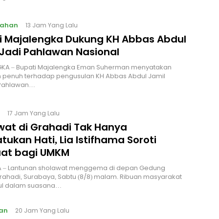
tahan
13 Jam Yang Lalu
i Majalengka Dukung KH Abbas Abdul
 Jadi Pahlawan Nasional
KA – Bupati Majalengka Eman Suherman menyatakan
 penuh terhadap pengusulan KH Abbas Abdul Jamil
Pahlawan…
17 Jam Yang Lalu
wat di Grahadi Tak Hanya
ukan Hati, Lia Istifhama Soroti
at bagi UMKM
 – Lantunan sholawat menggema di depan Gedung
ahadi, Surabaya, Sabtu (8/8) malam. Ribuan masyarakat
l dalam suasana…
an
20 Jam Yang Lalu