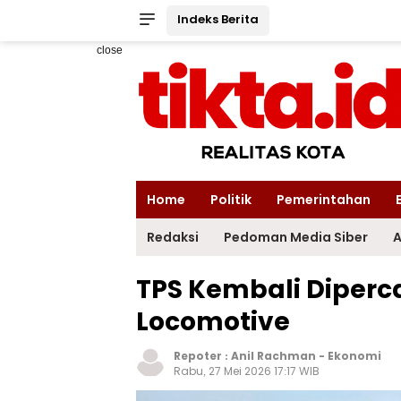
Indeks Berita
close
Home
Politik
Pemerintahan
Redaksi
Pedoman Media Siber
A
TPS Kembali Diperca
Locomotive
Repoter :
Anil Rachman
-
Ekonomi
Rabu, 27 Mei 2026 17:17 WIB