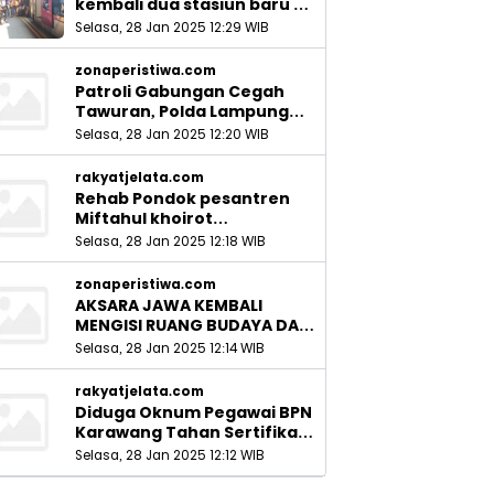
kembali dua stasiun baru di
Sidoarjo_
Selasa, 28 Jan 2025 12:29 WIB
zonaperistiwa.com
Patroli Gabungan Cegah
Tawuran, Polda Lampung
Ingatkan Peran Orang Tua
Selasa, 28 Jan 2025 12:20 WIB
rakyatjelata.com
Rehab Pondok pesantren
Miftahul khoirot
Meninggalkan Hutang Ke
Selasa, 28 Jan 2025 12:18 WIB
Material, Mantan Kadis PUPR
Harus Bertanggung Jawab
zonaperistiwa.com
AKSARA JAWA KEMBALI
MENGISI RUANG BUDAYA DAN
SITUS LELUHUR NUSANTARA
Selasa, 28 Jan 2025 12:14 WIB
rakyatjelata.com
Diduga Oknum Pegawai BPN
Karawang Tahan Sertifikat
Pemohon PTSL
Selasa, 28 Jan 2025 12:12 WIB