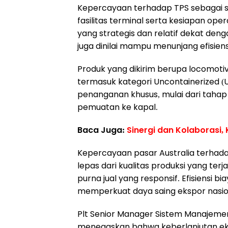
Kepercayaan terhadap TPS sebagai si
fasilitas terminal serta kesiapan op
yang strategis dan relatif dekat denga
juga dinilai mampu menunjang efisiensi
Produk yang dikirim berupa locomoti
termasuk kategori Uncontainerized 
penanganan khusus, mulai dari taha
pemuatan ke kapal.
Baca Juga:
Sinergi dan Kolaborasi,
Kepercayaan pasar Australia terhadap
lepas dari kualitas produksi yang ter
purna jual yang responsif. Efisiensi bi
memperkuat daya saing ekspor nasio
Plt Senior Manager Sistem Manajemen 
menegaskan bahwa keberlanjutan ek