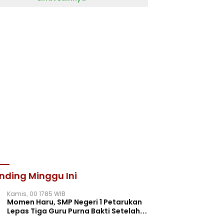
nding Minggu Ini
Kamis, 00 1785 WIB
Momen Haru, SMP Negeri 1 Petarukan
Lepas Tiga Guru Purna Bakti Setelah
Puluhan Tahun Mengabdi