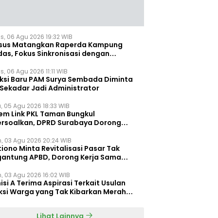
s, 06 Agu 2026 19:32 WIB
sus Matangkan Raperda Kampung
das, Fokus Sinkronisasi dengan
pung Pancasila
, 06 Agu 2026 11:11 WIB
eksi Baru PAM Surya Sembada Diminta
 Sekadar Jadi Administrator
, 05 Agu 2026 18:33 WIB
tem Link PKL Taman Bungkul
ersoalkan, DPRD Surabaya Dorong
ulasi Khusus
n, 03 Agu 2026 20:24 WIB
iono Minta Revitalisasi Pasar Tak
gantung APBD, Dorong Kerja Sama
gan Swasta ‎
n, 03 Agu 2026 16:02 WIB
si A Terima Aspirasi Terkait Usulan
ksi Warga yang Tak Kibarkan Merah
h
Lihat Lainnya