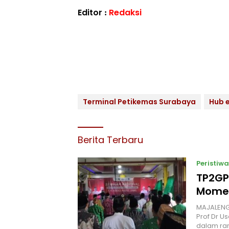
Editor :
Redaksi
Terminal Petikemas Surabaya
Hub 
Berita Terbaru
Peristiwa
TP2GP
Momen
MAJALENGK
Prof Dr U
dalam ra