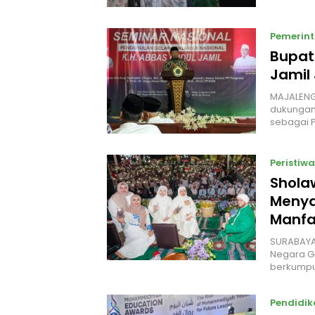
Pemerin
Bupat
Jamil
MAJALENG
dukungan
sebagai 
Peristiwa
Shola
Menyat
Manfa
SURABAYA
Negara Gr
berkumpu
Pendidik