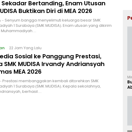
 Sekadar Bertanding, Enam Utusan
DISA Buktikan Diri di MEA 2026
P
 – Senyum bangga menyelimuti keluarga besar SMK
iyah 1 Surabaya (SMK MUDISA). Enam utusan yang dikirim
ti Muhammadiyah…
an
22 Jam Yang Lalu
edia Sosial ke Panggung Prestasi,
a SMK MUDISA Irvandy Andriansyah
Emas MEA 2026
Mi
 Prestasi membanggakan kembali ditorehkan SMK
B
iyah 1 Surabaya (SMK MUDISA). Kepala sekolahnya,
Ab
ndriansyah, berhasil…