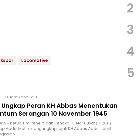
2
3
4
ekspor
Locomotive
5
13 Jam Yang Lalu
 Ungkap Peran KH Abbas Menentukan
tum Serangan 10 November 1945
A – Ketua Tim Peneliti dan Pengkaji Gelar Pusat (TP2GP)
sep Abdul Matin mengungkap jejak KH Abbas Abdul Jamil
ngkaian…