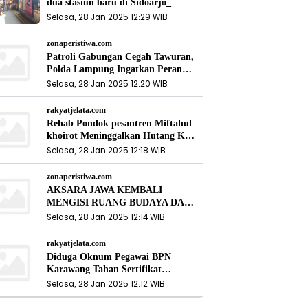
dua stasiun baru di Sidoarjo_
Selasa, 28 Jan 2025 12:29 WIB
zonaperistiwa.com
Patroli Gabungan Cegah Tawuran,
Polda Lampung Ingatkan Peran
Orang Tua
Selasa, 28 Jan 2025 12:20 WIB
rakyatjelata.com
Rehab Pondok pesantren Miftahul
khoirot Meninggalkan Hutang Ke
Material, Mantan Kadis PUPR
Selasa, 28 Jan 2025 12:18 WIB
Harus Bertanggung Jawab
zonaperistiwa.com
AKSARA JAWA KEMBALI
MENGISI RUANG BUDAYA DAN
SITUS LELUHUR NUSANTARA
Selasa, 28 Jan 2025 12:14 WIB
rakyatjelata.com
Diduga Oknum Pegawai BPN
Karawang Tahan Sertifikat
Pemohon PTSL
Selasa, 28 Jan 2025 12:12 WIB