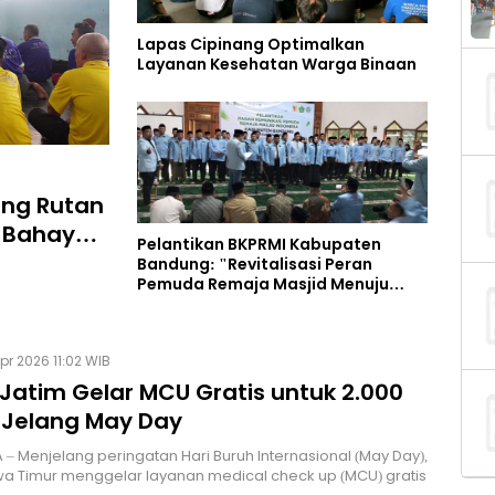
Lapas Cipinang Optimalkan
Layanan Kesehatan Warga Binaan
ng Rutan
 Bahaya
Pelantikan BKPRMI Kabupaten
al
Bandung: "Revitalisasi Peran
Pemuda Remaja Masjid Menuju
Generasi EMAS"
pr 2026 11:02 WIB
 Jatim Gelar MCU Gratis untuk 2.000
 Jelang May Day
– Menjelang peringatan Hari Buruh Internasional (May Day),
a Timur menggelar layanan medical check up (MCU) gratis