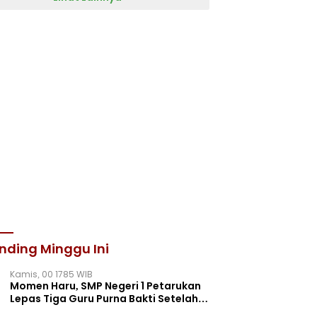
nding Minggu Ini
Kamis, 00 1785 WIB
Momen Haru, SMP Negeri 1 Petarukan
Lepas Tiga Guru Purna Bakti Setelah
Puluhan Tahun Mengabdi