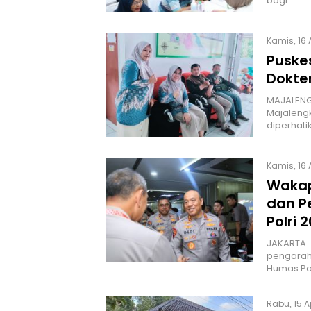
bagi…
Kamis, 16 
Puske
Dokter
MAJALENGK
Majaleng
diperhat
Kamis, 16 
Wakap
dan P
Polri 
JAKARTA –
pengaraha
Humas Pol
Rabu, 15 A