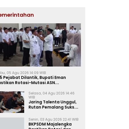
emerintahan
bu, 05 Agu 2026 14:09 WIB
5 Pejabat Dilantik, Bupati Eman
astikan Rotasi-Mutasi ASN
jalengka Berbasis Sistem Merit
Selasa, 04 Agu 2026 14:46
WIB
Jaring Talenta Unggul,
Rutan Pemalang Sukses
Gelar Seleksi
Wawancara Magang
Senin, 03 Agu 2026 22:41 WIB
Kemnaker
BKPSDM Majalengka