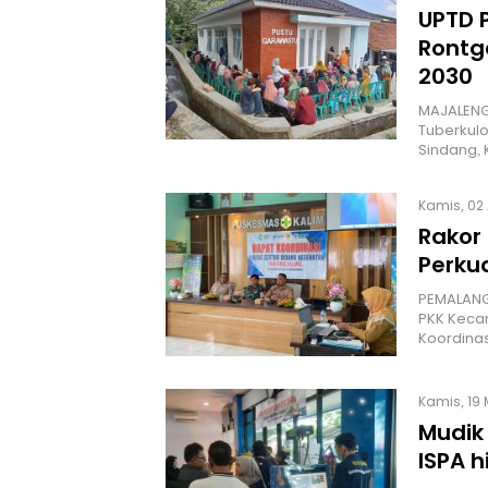
UPTD 
Rontge
2030
MAJALENG
Tuberkulo
Sindang,
Kamis, 02 
Rakor 
Perku
PEMALANG
PKK Kecam
Koordinas
Kamis, 19 
Mudik
ISPA h