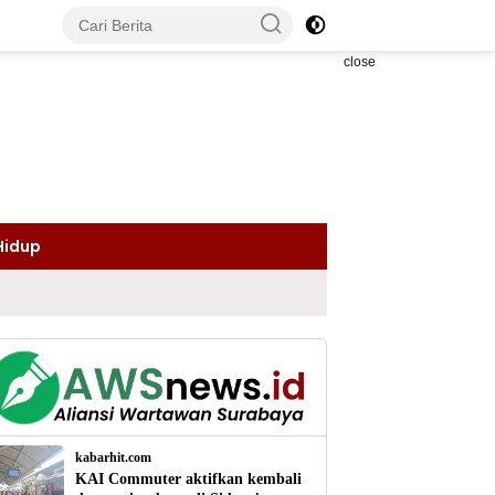
close
Hidup
kabarhit.com
KAI Commuter aktifkan kembali