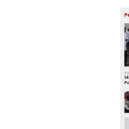
P
Ra
14
P
Ma