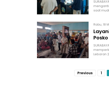
SURABAYA
mengantis
saat mudi
Rabu, 18 M
Layan
Posko
SURABAYA 
memperku
Lebaran 2
Previous
1