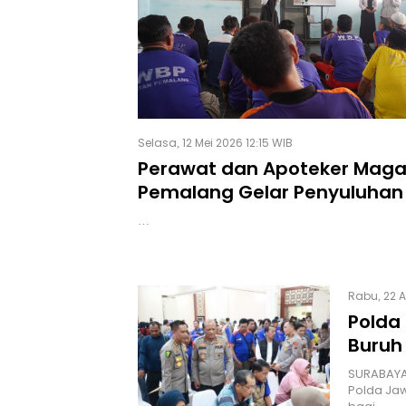
Selasa, 12 Mei 2026 12:15 WIB
Perawat dan Apoteker Maga
Pemalang Gelar Penyuluhan
Merokok dan Higiene Person
…
Rabu, 22 A
Polda
Buruh
SURABAYA 
Polda Jaw