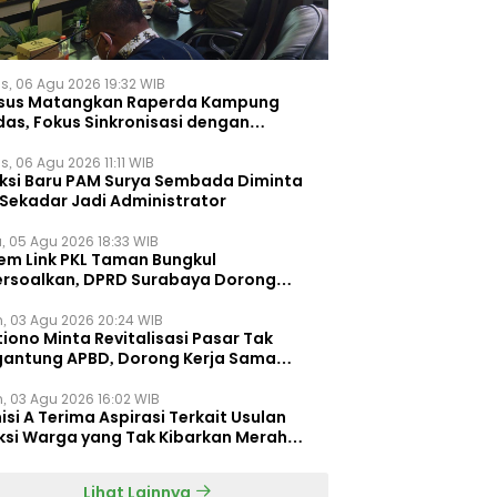
s, 06 Agu 2026 19:32 WIB
sus Matangkan Raperda Kampung
das, Fokus Sinkronisasi dengan
pung Pancasila
, 06 Agu 2026 11:11 WIB
eksi Baru PAM Surya Sembada Diminta
 Sekadar Jadi Administrator
, 05 Agu 2026 18:33 WIB
tem Link PKL Taman Bungkul
ersoalkan, DPRD Surabaya Dorong
ulasi Khusus
n, 03 Agu 2026 20:24 WIB
iono Minta Revitalisasi Pasar Tak
gantung APBD, Dorong Kerja Sama
gan Swasta ‎
n, 03 Agu 2026 16:02 WIB
si A Terima Aspirasi Terkait Usulan
ksi Warga yang Tak Kibarkan Merah
h
Lihat Lainnya