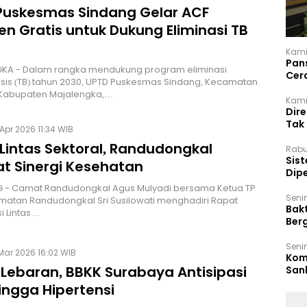
Puskesmas Sindang Gelar ACF
n Gratis untuk Dukung Eliminasi TB
Kami
Pan
KA - Dalam rangka mendukung program eliminasi
Cer
sis (TB) tahun 2030, UPTD Puskesmas Sindang, Kecamatan
Kam
 Kabupaten Majalengka,…
Kamis
Dir
Tak
Apr 2026 11:34 WIB
Lintas Sektoral, Randudongkal
Rabu
‎Sis
at Sinergi Kesehatan
Dip
Reg
 - Camat Randudongkal Agus Mulyadi bersama Ketua TP
Seni
atan Randudongkal Sri Susilowati menghadiri Rapat
Bakt
i Lintas…
Ber
den
Seni
Mar 2026 16:02 WIB
Komi
 Lebaran, BBKK Surabaya Antisipasi
San
Puti
ingga Hipertensi