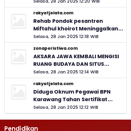
Ingatkan Peran Orang Tua
Selasa, 28 Jan 2025 12:20 WIB
rakyatjelata.com
Rehab Pondok pesantren
Miftahul khoirot Meninggalkan
Hutang Ke Material, Mantan
Selasa, 28 Jan 2025 12:18 WIB
Kadis PUPR Harus Bertanggung
zonaperistiwa.com
Jawab
AKSARA JAWA KEMBALI MENGISI
RUANG BUDAYA DAN SITUS
LELUHUR NUSANTARA
Selasa, 28 Jan 2025 12:14 WIB
rakyatjelata.com
Diduga Oknum Pegawai BPN
Karawang Tahan Sertifikat
Pemohon PTSL
Selasa, 28 Jan 2025 12:12 WIB
Pendidikan