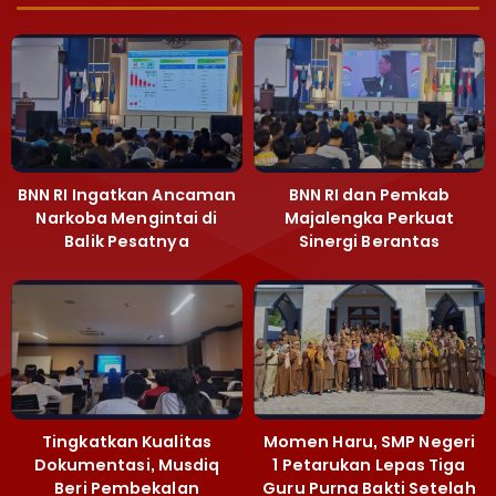
BNN RI Ingatkan Ancaman
BNN RI dan Pemkab
Narkoba Mengintai di
Majalengka Perkuat
Balik Pesatnya
Sinergi Berantas
Pembangunan
Peredaran Gelap
Majalengka
Narkoba
Tingkatkan Kualitas
Momen Haru, SMP Negeri
Dokumentasi, Musdiq
1 Petarukan Lepas Tiga
Beri Pembekalan
Guru Purna Bakti Setelah