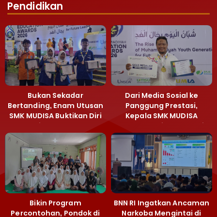
Pendidikan
Bukan Sekadar
Dari Media Sosial ke
Bertanding, Enam Utusan
Panggung Prestasi,
SMK MUDISA Buktikan Diri
Kepala SMK MUDISA
di MEA 2026
Irvandy Andriansyah Raih
Emas MEA 2026
Bikin Program
BNN RI Ingatkan Ancaman
Percontohan, Pondok di
Narkoba Mengintai di