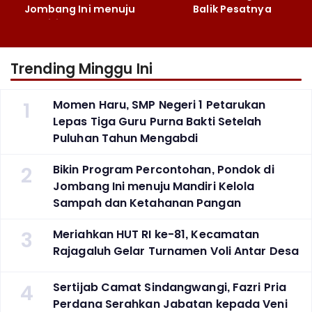
Jombang Ini menuju
Balik Pesatnya
Mandiri Kelola Sampah
Pembangunan
dan Ketahanan Pangan
Majalengka
Trending Minggu Ini
1
Momen Haru, SMP Negeri 1 Petarukan
Lepas Tiga Guru Purna Bakti Setelah
Puluhan Tahun Mengabdi
2
Bikin Program Percontohan, Pondok di
Jombang Ini menuju Mandiri Kelola
Sampah dan Ketahanan Pangan
3
Meriahkan HUT RI ke-81, Kecamatan
Rajagaluh Gelar Turnamen Voli Antar Desa
4
Sertijab Camat Sindangwangi, Fazri Pria
Perdana Serahkan Jabatan kepada Veni