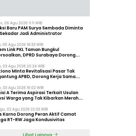
, 06 Agu 2026 11:11 WIB
eksi Baru PAM Surya Sembada Diminta
 Sekadar Jadi Administrator
, 05 Agu 2026 18:33 WIB
tem Link PKL Taman Bungkul
ersoalkan, DPRD Surabaya Dorong
ulasi Khusus
n, 03 Agu 2026 20:24 WIB
iono Minta Revitalisasi Pasar Tak
gantung APBD, Dorong Kerja Sama
gan Swasta ‎
n, 03 Agu 2026 16:02 WIB
si A Terima Aspirasi Terkait Usulan
ksi Warga yang Tak Kibarkan Merah
h
gu, 02 Agu 2026 22:33 WIB
s Karno Dorong Peran Aktif Camat
gga RT-RW Jaga Kondusivitas
Lihat Lainnya