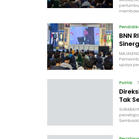
pertumbuh
membawa
Pendidik
BNN R
Siner
MAJALENGK
Pemerint
upaya p
Politik
Direk
Tak S
‎SURABAYA
penetapan
Sembada
Peristiwa