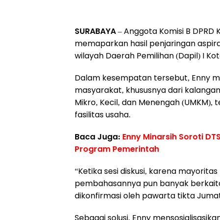
SURABAYA
– Anggota Komisi B DPRD Ko
memaparkan hasil penjaringan aspiras
wilayah Daerah Pemilihan (Dapil) I Ko
Dalam kesempatan tersebut, Enny m
masyarakat, khususnya dari kalangan
Mikro, Kecil, dan Menengah (UMKM),
fasilitas usaha.
Baca Juga:
Enny Minarsih Soroti D
Program Pemerintah ‎
“Ketika sesi diskusi, karena mayorita
pembahasannya pun banyak berkaita
dikonfirmasi oleh pawarta tikta Jumat
Sebagai solusi, Enny mensosialisasik