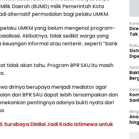
Milik Daerah (BUMD) milik Pemerintah Kota
adi alternatif permodalan bagi pelaku UMKM.
Kamis
k pelaku UMKM yang belum mengenal program-
Dir
Tak
alisasi. Akibatnya, tidak sedikit warga yang
a keuangan informal atau rentenir, seperti "bank
Rabu
‎Sis
Dip
Reg
at tidak akan tahu. Program BPR SAU itu masih
Seni
Bakt
a.
Ber
den
wa dirinya berupaya menjadi mediator agar
Seni
an dari BPR SAU dapat lebih tersampaikan dan
Komi
San
enekankan pentingnya adanya bukti nyata dari
Puti
a.
Ming
Ana
hin
S Surabaya Dinilai Jadi Kado Istimewa untuk