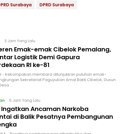
 DPRD Surabaya
DPRD Surabaya
3 Jam Yang Lalu
Keren Emak-emak Cibelok Pemalang,
ntar Logistik Demi Gapura
dekaan RI ke-81
 – Kekompakan membara ditunjukkan puluhan emak-
ingkungan Sekretariat Paguyuban Amal Bakti Cibelok, Dusun
 Desa…
an
5 Jam Yang Lalu
I Ingatkan Ancaman Narkoba
ntai di Balik Pesatnya Pembangunan
engka
KA – Pesatnya pembangunan infrastruktur dan