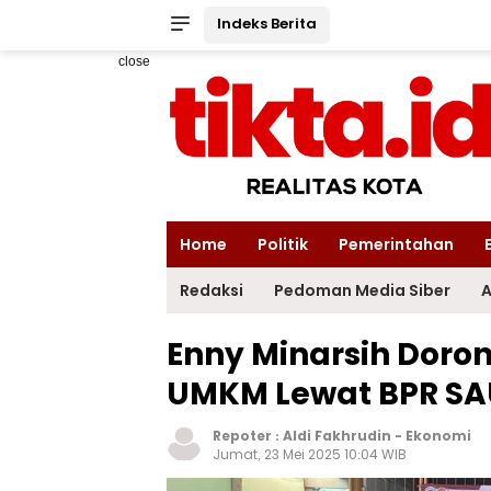
Indeks Berita
close
Home
Politik
Pemerintahan
Redaksi
Pedoman Media Siber
A
Enny Minarsih Doro
UMKM Lewat BPR SA
Repoter :
Aldi Fakhrudin
-
Ekonomi
Jumat, 23 Mei 2025 10:04 WIB