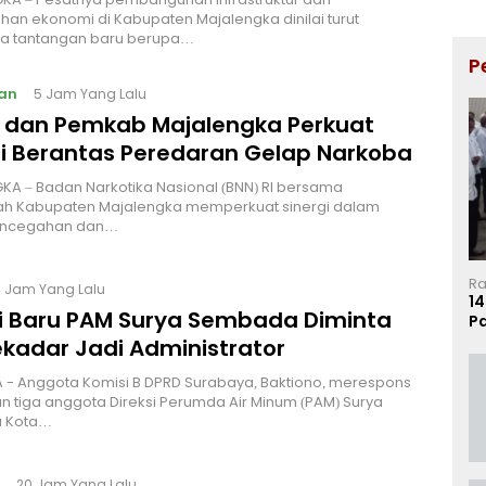
an ekonomi di Kabupaten Majalengka dinilai turut
 tantangan baru berupa…
P
an
5 Jam Yang Lalu
I dan Pemkab Majalengka Perkuat
gi Berantas Peredaran Gelap Narkoba
A – Badan Narkotika Nasional (BNN) RI bersama
ah Kabupaten Majalengka memperkuat sinergi dalam
encegahan dan…
Ra
7 Jam Yang Lalu
14
si Baru PAM Surya Sembada Diminta
P
Ma
ekadar Jadi Administrator
 - Anggota Komisi B DPRD Surabaya, Baktiono, merespons
 tiga anggota Direksi Perumda Air Minum (PAM) Surya
 Kota…
20 Jam Yang Lalu