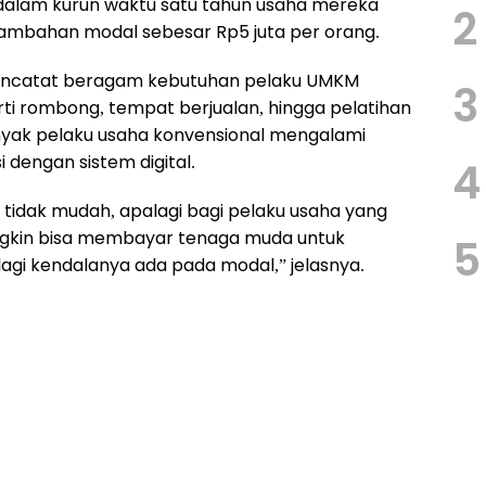
 dalam kurun waktu satu tahun usaha mereka
2
tambahan modal sebesar Rp5 juta per orang.
 mencatat beragam kebutuhan pelaku UMKM
3
erti rombong, tempat berjualan, hingga pelatihan
yak pelaku usaha konvensional mengalami
 dengan sistem digital.
4
tu tidak mudah, apalagi bagi pelaku usaha yang
ngkin bisa membayar tenaga muda untuk
5
agi kendalanya ada pada modal,” jelasnya.