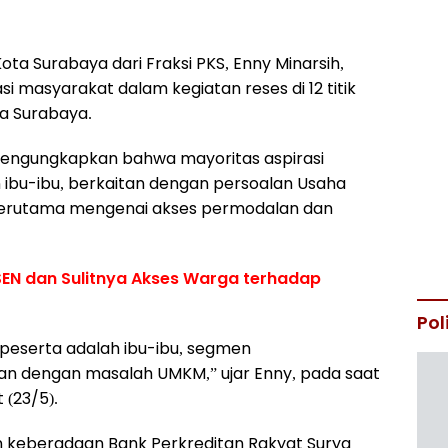
ta Surabaya dari Fraksi PKS, Enny Minarsih,
i masyarakat dalam kegiatan reses di 12 titik
ta Surabaya.
engungkapkan bahwa mayoritas aspirasi
 ibu-ibu, berkaitan dengan persoalan Usaha
 terutama mengenai akses permodalan dan
TSEN dan Sulitnya Akses Warga terhadap
Pol
s peserta adalah ibu-ibu, segmen
n dengan masalah UMKM,” ujar Enny, pada saat
 (23/5).
an keberadaan Bank Perkreditan Rakyat Surya