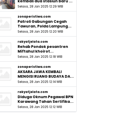
kembali dua stasiun baru di
Sidoarjo_
Selasa, 28 Jan 2025 12:29 WIB
zonaperistiwa.com
Patroli Gabungan Cegah
Tawuran, Polda Lampung
Ingatkan Peran Orang Tua
Selasa, 28 Jan 2025 12:20 WIB
rakyatjelata.com
Rehab Pondok pesantren
Miftahul khoirot
Meninggalkan Hutang Ke
Selasa, 28 Jan 2025 12:18 WIB
Material, Mantan Kadis PUPR
Harus Bertanggung Jawab
zonaperistiwa.com
AKSARA JAWA KEMBALI
MENGISI RUANG BUDAYA DAN
SITUS LELUHUR NUSANTARA
Selasa, 28 Jan 2025 12:14 WIB
rakyatjelata.com
Diduga Oknum Pegawai BPN
Karawang Tahan Sertifikat
Pemohon PTSL
Selasa, 28 Jan 2025 12:12 WIB