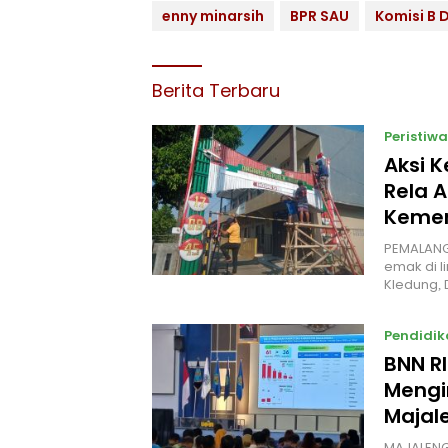
enny minarsih
BPR SAU
Komisi B
Berita Terbaru
Peristiwa
Aksi 
Rela A
Kemer
PEMALANG
emak di l
Kledung,
Pendidik
BNN R
Mengi
Majal
MAJALENG