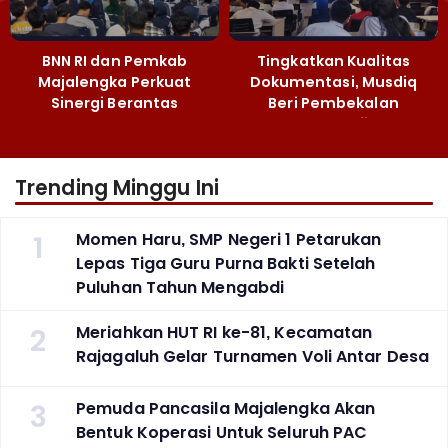
BNN RI dan Pemkab
Tingkatkan Kualitas
Majalengka Perkuat
Dokumentasi, Musdiq
Sinergi Berantas
Beri Pembekalan
Peredaran Gelap
Fotografi ‎
Narkoba
Trending Minggu Ini
1
Momen Haru, SMP Negeri 1 Petarukan
Lepas Tiga Guru Purna Bakti Setelah
Puluhan Tahun Mengabdi
2
Meriahkan HUT RI ke-81, Kecamatan
Rajagaluh Gelar Turnamen Voli Antar Desa
3
Pemuda Pancasila Majalengka Akan
Bentuk Koperasi Untuk Seluruh PAC