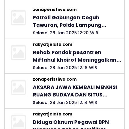
zonaperistiwa.com
Patroli Gabungan Cegah
Tawuran, Polda Lampung
Ingatkan Peran Orang Tua
Selasa, 28 Jan 2025 12:20 WIB
rakyatjelata.com
Rehab Pondok pesantren
Miftahul khoirot Meninggalkan
Hutang Ke Material, Mantan
Selasa, 28 Jan 2025 12:18 WIB
Kadis PUPR Harus Bertanggung
zonaperistiwa.com
Jawab
AKSARA JAWA KEMBALI MENGISI
RUANG BUDAYA DAN SITUS
LELUHUR NUSANTARA
Selasa, 28 Jan 2025 12:14 WIB
rakyatjelata.com
Diduga Oknum Pegawai BPN