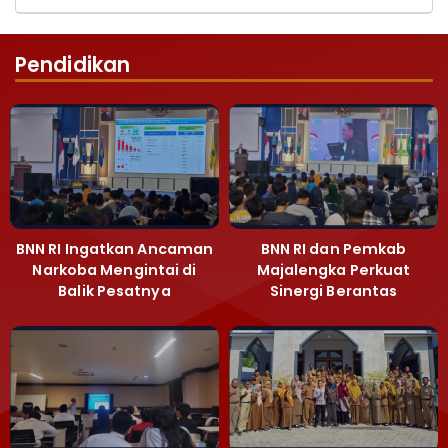
Pendidikan
BNN RI Ingatkan Ancaman
BNN RI dan Pemkab
Narkoba Mengintai di
Majalengka Perkuat
Balik Pesatnya
Sinergi Berantas
Pembangunan
Peredaran Gelap
Majalengka
Narkoba