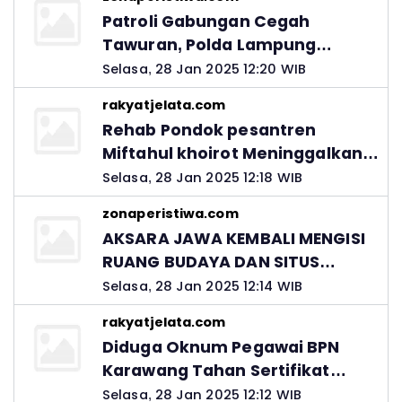
Patroli Gabungan Cegah
Tawuran, Polda Lampung
Ingatkan Peran Orang Tua
Selasa, 28 Jan 2025 12:20 WIB
rakyatjelata.com
Rehab Pondok pesantren
Miftahul khoirot Meninggalkan
Hutang Ke Material, Mantan
Selasa, 28 Jan 2025 12:18 WIB
Kadis PUPR Harus Bertanggung
zonaperistiwa.com
Jawab
AKSARA JAWA KEMBALI MENGISI
RUANG BUDAYA DAN SITUS
LELUHUR NUSANTARA
Selasa, 28 Jan 2025 12:14 WIB
rakyatjelata.com
Diduga Oknum Pegawai BPN
Karawang Tahan Sertifikat
Pemohon PTSL
Selasa, 28 Jan 2025 12:12 WIB