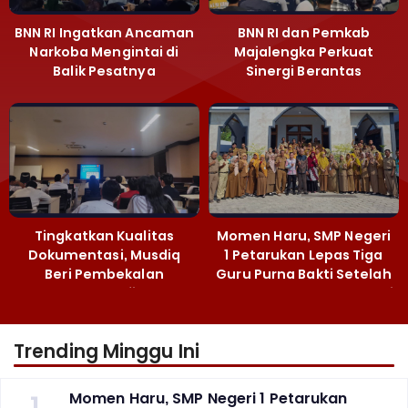
BNN RI Ingatkan Ancaman
BNN RI dan Pemkab
Narkoba Mengintai di
Majalengka Perkuat
Balik Pesatnya
Sinergi Berantas
Pembangunan
Peredaran Gelap
Majalengka
Narkoba
Tingkatkan Kualitas
Momen Haru, SMP Negeri
Dokumentasi, Musdiq
1 Petarukan Lepas Tiga
Beri Pembekalan
Guru Purna Bakti Setelah
Fotografi ‎
Puluhan Tahun Mengabdi
Trending Minggu Ini
1
Momen Haru, SMP Negeri 1 Petarukan