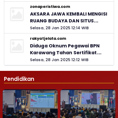
Kadis PUPR Harus Bertanggung
zonaperistiwa.com
Jawab
AKSARA JAWA KEMBALI MENGISI
RUANG BUDAYA DAN SITUS
LELUHUR NUSANTARA
Selasa, 28 Jan 2025 12:14 WIB
rakyatjelata.com
Diduga Oknum Pegawai BPN
Karawang Tahan Sertifikat
Pemohon PTSL
Selasa, 28 Jan 2025 12:12 WIB
Pendidikan