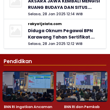
AKSARA JAWA KEMBALI MENGISI
RUANG BUDAYA DAN SITUS
LELUHUR NUSANTARA
Selasa, 28 Jan 2025 12:14 WIB
rakyatjelata.com
Diduga Oknum Pegawai BPN
Karawang Tahan Sertifikat
Pemohon PTSL
Selasa, 28 Jan 2025 12:12 WIB
Pendidikan
BNN RI Ingatkan Ancaman
BNN RI dan Pemkab