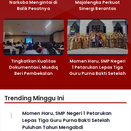
Narkoba Mengintai di
Majalengka Perkuat
Balik Pesatnya
Sinergi Berantas
Pembangunan
Peredaran Gelap
Majalengka
Narkoba
Tingkatkan Kualitas
Momen Haru, SMP Negeri
Dokumentasi, Musdiq
1 Petarukan Lepas Tiga
Beri Pembekalan
Guru Purna Bakti Setelah
Fotografi ‎
Puluhan Tahun Mengabdi
Trending Minggu Ini
1
Momen Haru, SMP Negeri 1 Petarukan
Lepas Tiga Guru Purna Bakti Setelah
Puluhan Tahun Mengabdi