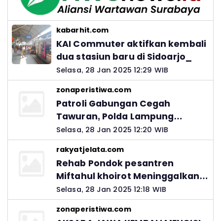
kabarhit.com
KAI Commuter aktifkan kembali
dua stasiun baru di Sidoarjo_
Selasa, 28 Jan 2025 12:29 WIB
zonaperistiwa.com
Patroli Gabungan Cegah
Tawuran, Polda Lampung
Ingatkan Peran Orang Tua
Selasa, 28 Jan 2025 12:20 WIB
rakyatjelata.com
Rehab Pondok pesantren
Miftahul khoirot Meninggalkan
Hutang Ke Material, Mantan
Selasa, 28 Jan 2025 12:18 WIB
Kadis PUPR Harus Bertanggung
zonaperistiwa.com
Jawab