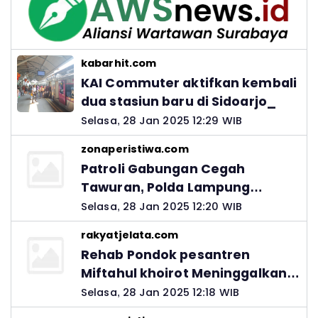
kabarhit.com
KAI Commuter aktifkan kembali
dua stasiun baru di Sidoarjo_
Selasa, 28 Jan 2025 12:29 WIB
zonaperistiwa.com
Patroli Gabungan Cegah
Tawuran, Polda Lampung
Ingatkan Peran Orang Tua
Selasa, 28 Jan 2025 12:20 WIB
rakyatjelata.com
Rehab Pondok pesantren
Miftahul khoirot Meninggalkan
Hutang Ke Material, Mantan
Selasa, 28 Jan 2025 12:18 WIB
Kadis PUPR Harus Bertanggung