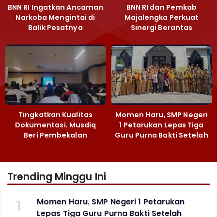
BNN RI Ingatkan Ancaman
BNN RI dan Pemkab
Narkoba Mengintai di
Majalengka Perkuat
Balik Pesatnya
Sinergi Berantas
Pembangunan
Peredaran Gelap
Majalengka
Narkoba
Tingkatkan Kualitas
Momen Haru, SMP Negeri
Dokumentasi, Musdiq
1 Petarukan Lepas Tiga
Beri Pembekalan
Guru Purna Bakti Setelah
Fotografi ‎
Puluhan Tahun Mengabdi
Trending Minggu Ini
1
Momen Haru, SMP Negeri 1 Petarukan
Lepas Tiga Guru Purna Bakti Setelah