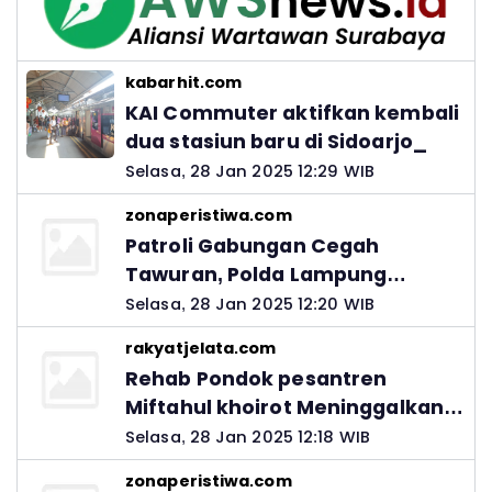
kabarhit.com
KAI Commuter aktifkan kembali
dua stasiun baru di Sidoarjo_
Selasa, 28 Jan 2025 12:29 WIB
zonaperistiwa.com
Patroli Gabungan Cegah
Tawuran, Polda Lampung
Ingatkan Peran Orang Tua
Selasa, 28 Jan 2025 12:20 WIB
rakyatjelata.com
Rehab Pondok pesantren
Miftahul khoirot Meninggalkan
Hutang Ke Material, Mantan
Selasa, 28 Jan 2025 12:18 WIB
Kadis PUPR Harus Bertanggung
zonaperistiwa.com