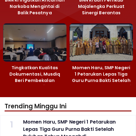
BNN RI Ingatkan Ancaman
BNN RI dan Pemkab
Narkoba Mengintai di
Majalengka Perkuat
Balik Pesatnya
Sinergi Berantas
Pembangunan
Peredaran Gelap
Majalengka
Narkoba
Tingkatkan Kualitas
Momen Haru, SMP Negeri
Dokumentasi, Musdiq
1 Petarukan Lepas Tiga
Beri Pembekalan
Guru Purna Bakti Setelah
Fotografi ‎
Puluhan Tahun Mengabdi
Trending Minggu Ini
1
Momen Haru, SMP Negeri 1 Petarukan
Lepas Tiga Guru Purna Bakti Setelah