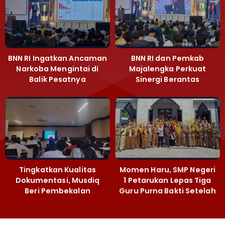
BNN RI Ingatkan Ancaman
BNN RI dan Pemkab
Narkoba Mengintai di
Majalengka Perkuat
Balik Pesatnya
Sinergi Berantas
Pembangunan
Peredaran Gelap
Majalengka
Narkoba
Tingkatkan Kualitas
Momen Haru, SMP Negeri
Dokumentasi, Musdiq
1 Petarukan Lepas Tiga
Beri Pembekalan
Guru Purna Bakti Setelah
Fotografi ‎
Puluhan Tahun Mengabdi