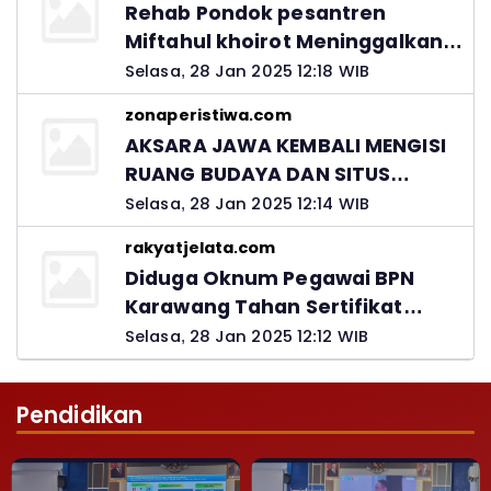
Rehab Pondok pesantren
Miftahul khoirot Meninggalkan
Hutang Ke Material, Mantan
Selasa, 28 Jan 2025 12:18 WIB
Kadis PUPR Harus Bertanggung
zonaperistiwa.com
Jawab
AKSARA JAWA KEMBALI MENGISI
RUANG BUDAYA DAN SITUS
LELUHUR NUSANTARA
Selasa, 28 Jan 2025 12:14 WIB
rakyatjelata.com
Diduga Oknum Pegawai BPN
Karawang Tahan Sertifikat
Pemohon PTSL
Selasa, 28 Jan 2025 12:12 WIB
Pendidikan