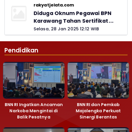
rakyatjelata.com
Diduga Oknum Pegawai BPN
Karawang Tahan Sertifikat
Pemohon PTSL
Selasa, 28 Jan 2025 12:12 WIB
Pendidikan
BNN RI Ingatkan Ancaman
BNN RI dan Pemkab
Narkoba Mengintai di
Majalengka Perkuat
Balik Pesatnya
Sinergi Berantas
Pembangunan
Peredaran Gelap
Majalengka
Narkoba