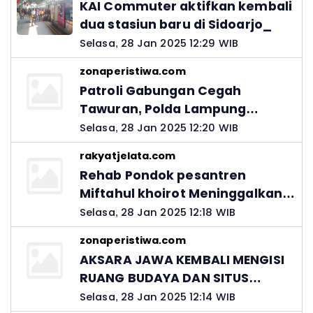
KAI Commuter aktifkan kembali
dua stasiun baru di Sidoarjo_
Selasa, 28 Jan 2025 12:29 WIB
zonaperistiwa.com
Patroli Gabungan Cegah
Tawuran, Polda Lampung
Ingatkan Peran Orang Tua
Selasa, 28 Jan 2025 12:20 WIB
rakyatjelata.com
Rehab Pondok pesantren
Miftahul khoirot Meninggalkan
Hutang Ke Material, Mantan
Selasa, 28 Jan 2025 12:18 WIB
Kadis PUPR Harus Bertanggung
zonaperistiwa.com
Jawab
AKSARA JAWA KEMBALI MENGISI
RUANG BUDAYA DAN SITUS
LELUHUR NUSANTARA
Selasa, 28 Jan 2025 12:14 WIB