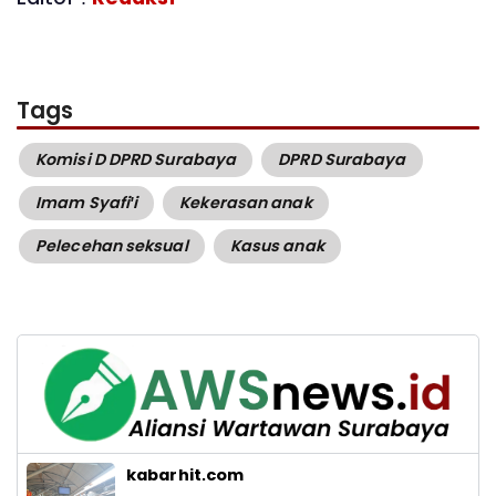
Tags
Komisi D DPRD Surabaya
DPRD Surabaya
Imam Syafi'i
Kekerasan anak
Pelecehan seksual
Kasus anak
kabarhit.com