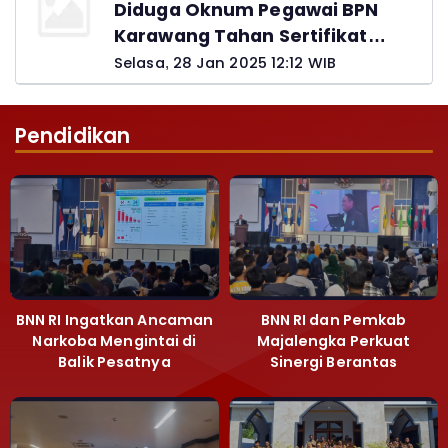
Diduga Oknum Pegawai BPN
Karawang Tahan Sertifikat
Pemohon PTSL
Selasa, 28 Jan 2025 12:12 WIB
Pendidikan
BNN RI Ingatkan Ancaman
BNN RI dan Pemkab
Narkoba Mengintai di
Majalengka Perkuat
Balik Pesatnya
Sinergi Berantas
Pembangunan
Peredaran Gelap
Majalengka
Narkoba