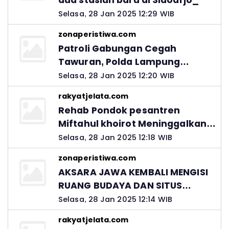
dua stasiun baru di Sidoarjo_
Selasa, 28 Jan 2025 12:29 WIB
zonaperistiwa.com
Patroli Gabungan Cegah
Tawuran, Polda Lampung
Ingatkan Peran Orang Tua
Selasa, 28 Jan 2025 12:20 WIB
rakyatjelata.com
Rehab Pondok pesantren
Miftahul khoirot Meninggalkan
Hutang Ke Material, Mantan
Selasa, 28 Jan 2025 12:18 WIB
Kadis PUPR Harus Bertanggung
zonaperistiwa.com
Jawab
AKSARA JAWA KEMBALI MENGISI
RUANG BUDAYA DAN SITUS
LELUHUR NUSANTARA
Selasa, 28 Jan 2025 12:14 WIB
rakyatjelata.com