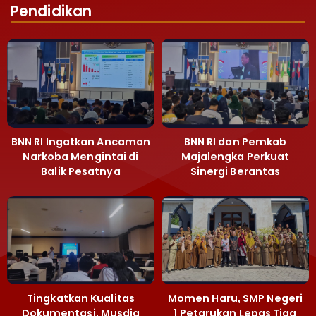
Pendidikan
BNN RI Ingatkan Ancaman
BNN RI dan Pemkab
Narkoba Mengintai di
Majalengka Perkuat
Balik Pesatnya
Sinergi Berantas
Pembangunan
Peredaran Gelap
Majalengka
Narkoba
Tingkatkan Kualitas
Momen Haru, SMP Negeri
Dokumentasi, Musdiq
1 Petarukan Lepas Tiga