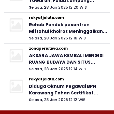
Tawuran, Polda Lampung
Ingatkan Peran Orang Tua
Selasa, 28 Jan 2025 12:20 WIB
rakyatjelata.com
Rehab Pondok pesantren
Miftahul khoirot Meninggalkan
Hutang Ke Material, Mantan
Selasa, 28 Jan 2025 12:18 WIB
Kadis PUPR Harus Bertanggung
zonaperistiwa.com
Jawab
AKSARA JAWA KEMBALI MENGISI
RUANG BUDAYA DAN SITUS
LELUHUR NUSANTARA
Selasa, 28 Jan 2025 12:14 WIB
rakyatjelata.com
Diduga Oknum Pegawai BPN
Karawang Tahan Sertifikat
Pemohon PTSL
Selasa, 28 Jan 2025 12:12 WIB