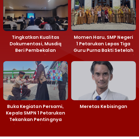
Tingkatkan Kualitas
Momen Haru, SMP Negeri
Dokumentasi, Musdiq
1 Petarukan Lepas Tiga
Beri Pembekalan
Guru Purna Bakti Setelah
Fotografi ‎
Puluhan Tahun Mengabdi
Buka Kegiatan Persami,
Meretas Kebisingan
Kepala SMPN 1 Petarukan
Tekankan Pentingnya
Jiwa Kepemimpinan