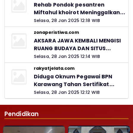
Rehab Pondok pesantren
Miftahul khoirot Meninggalkan
Hutang Ke Material, Mantan
Selasa, 28 Jan 2025 12:18 WIB
Kadis PUPR Harus Bertanggung
zonaperistiwa.com
Jawab
AKSARA JAWA KEMBALI MENGISI
RUANG BUDAYA DAN SITUS
LELUHUR NUSANTARA
Selasa, 28 Jan 2025 12:14 WIB
rakyatjelata.com
Diduga Oknum Pegawai BPN
Karawang Tahan Sertifikat
Pemohon PTSL
Selasa, 28 Jan 2025 12:12 WIB
Pendidikan