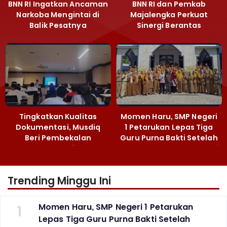
BNN RI Ingatkan Ancaman
BNN RI dan Pemkab
Narkoba Mengintai di
Majalengka Perkuat
Balik Pesatnya
Sinergi Berantas
Pembangunan
Peredaran Gelap
Majalengka
Narkoba
Tingkatkan Kualitas
Momen Haru, SMP Negeri
Dokumentasi, Musdiq
1 Petarukan Lepas Tiga
Beri Pembekalan
Guru Purna Bakti Setelah
Fotografi ‎
Puluhan Tahun Mengabdi
Trending Minggu Ini
1
Momen Haru, SMP Negeri 1 Petarukan
Lepas Tiga Guru Purna Bakti Setelah