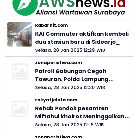
kabarhit.com
KAI Commuter aktifkan kembali
dua stasiun baru di Sidoarjo_
Selasa, 28 Jan 2025 12:29 WIB
zonaperistiwa.com
Patroli Gabungan Cegah
Tawuran, Polda Lampung
Ingatkan Peran Orang Tua
Selasa, 28 Jan 2025 12:20 WIB
rakyatjelata.com
Rehab Pondok pesantren
Miftahul khoirot Meninggalkan
Hutang Ke Material, Mantan
Selasa, 28 Jan 2025 12:18 WIB
Kadis PUPR Harus Bertanggung
zonaperistiwa.com