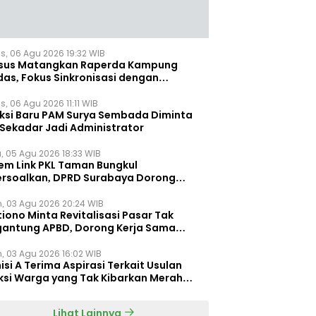
s, 06 Agu 2026 19:32 WIB
sus Matangkan Raperda Kampung
das, Fokus Sinkronisasi dengan
pung Pancasila
, 06 Agu 2026 11:11 WIB
eksi Baru PAM Surya Sembada Diminta
 Sekadar Jadi Administrator
, 05 Agu 2026 18:33 WIB
tem Link PKL Taman Bungkul
ersoalkan, DPRD Surabaya Dorong
ulasi Khusus
n, 03 Agu 2026 20:24 WIB
iono Minta Revitalisasi Pasar Tak
gantung APBD, Dorong Kerja Sama
gan Swasta ‎
n, 03 Agu 2026 16:02 WIB
si A Terima Aspirasi Terkait Usulan
ksi Warga yang Tak Kibarkan Merah
h
Lihat Lainnya