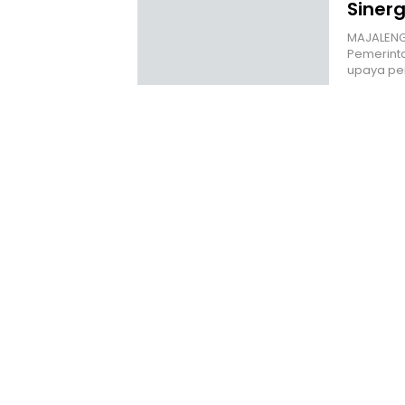
Siner
MAJALENGK
Pemerint
upaya p