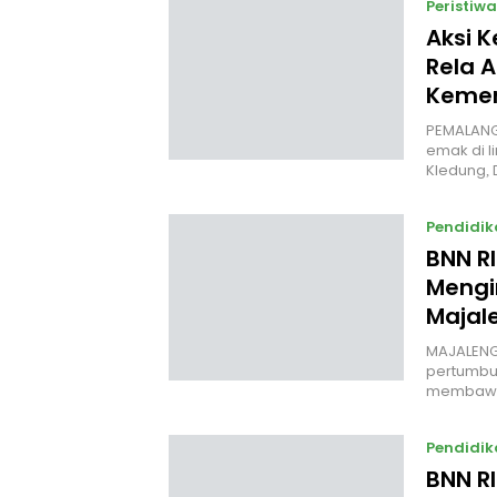
Peristiwa
Aksi 
Rela A
Kemer
PEMALANG
emak di l
Kledung,
Pendidik
BNN R
Mengi
Majal
MAJALENG
pertumbuh
membawa
Pendidik
BNN R