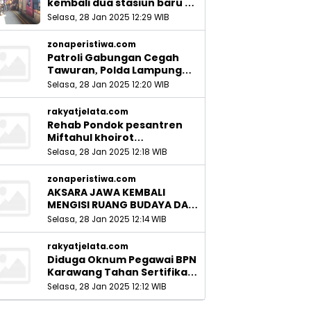
kembali dua stasiun baru di
Sidoarjo_
Selasa, 28 Jan 2025 12:29 WIB
zonaperistiwa.com
Patroli Gabungan Cegah
Tawuran, Polda Lampung
Ingatkan Peran Orang Tua
Selasa, 28 Jan 2025 12:20 WIB
rakyatjelata.com
Rehab Pondok pesantren
Miftahul khoirot
Meninggalkan Hutang Ke
Selasa, 28 Jan 2025 12:18 WIB
Material, Mantan Kadis PUPR
Harus Bertanggung Jawab
zonaperistiwa.com
AKSARA JAWA KEMBALI
MENGISI RUANG BUDAYA DAN
SITUS LELUHUR NUSANTARA
Selasa, 28 Jan 2025 12:14 WIB
rakyatjelata.com
Diduga Oknum Pegawai BPN
Karawang Tahan Sertifikat
Pemohon PTSL
Selasa, 28 Jan 2025 12:12 WIB