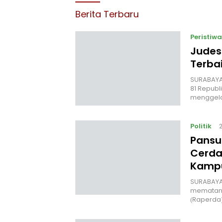
Berita Terbaru
Peristiwa
Judes
Terbai
‎SURABAYA
81 Republ
menggel
Politik
Pansu
Cerda
Kampu
‎SURABAYA
mematang
(Raperda