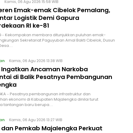
Kamis, 06 Agu 2026 15:58 WIB
Keren Emak-emak Cibelok Pemalang,
ntar Logistik Demi Gapura
dekaan RI ke-81
 – Kekompakan membara ditunjukkan puluhan emak-
ingkungan Sekretariat Paguyuban Amal Bakti Cibelok, Dusun
 Desa…
an
Kamis, 06 Agu 2026 13:38 WIB
I Ingatkan Ancaman Narkoba
ntai di Balik Pesatnya Pembangunan
engka
KA – Pesatnya pembangunan infrastruktur dan
an ekonomi di Kabupaten Majalengka dinilai turut
 tantangan baru berupa…
an
Kamis, 06 Agu 2026 13:27 WIB
I dan Pemkab Majalengka Perkuat