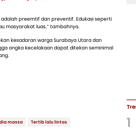
dalah preemtif dan preventif. Edukasi seperti
ngkau masyarakat luas," tambahnya.
harapkan kesadaran warga Surabaya Utara dan
ngga angka kecelakaan dapat ditekan seminimal
ang.
Tre
1
dia massa
Tertib lalu lintas