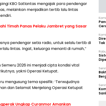
pingi KBO Satlantas mengajak para pendengar
s, melainkan menjadikan tertib lalu lintas
endiri.
Kami
Pan
iahi Timah Panas Pelaku Jambret yang Sasar
Cer
Kam
Kamis
Dir
a pendengar setia radio, untuk selalu tertib di
Tak
lalu lintas. Ingat, keluarga menanti di rumah,"
Rabu
‎Sis
Dip
Reg
emeru 2026 ini menjadi cipta kondisi vital
Seni
kutnya, yakni Operasi Ketupat.
Bakt
Ber
den
ru mengusung tema spesifik: ‘Terwujudnya
Seni
man dan Selamat Menjelang Operasi Ketupat
Komi
San
Puti
ungperak Ungkap Curanmor Amankan