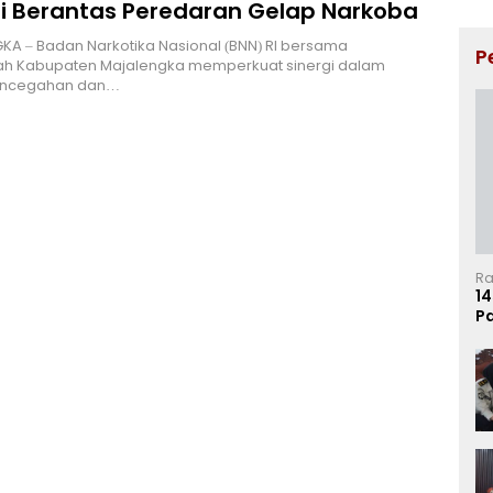
gi Berantas Peredaran Gelap Narkoba
A – Badan Narkotika Nasional (BNN) RI bersama
P
ah Kabupaten Majalengka memperkuat sinergi dalam
encegahan dan…
Ra
14
P
Ma