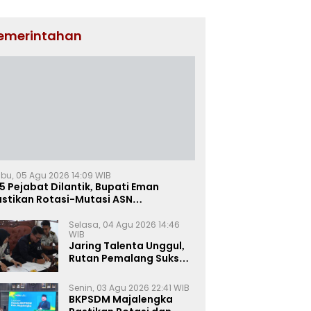
emerintahan
bu, 05 Agu 2026 14:09 WIB
5 Pejabat Dilantik, Bupati Eman
astikan Rotasi-Mutasi ASN
jalengka Berbasis Sistem Merit
Selasa, 04 Agu 2026 14:46
WIB
Jaring Talenta Unggul,
Rutan Pemalang Sukses
Gelar Seleksi
Wawancara Magang
Senin, 03 Agu 2026 22:41 WIB
Kemnaker
BKPSDM Majalengka