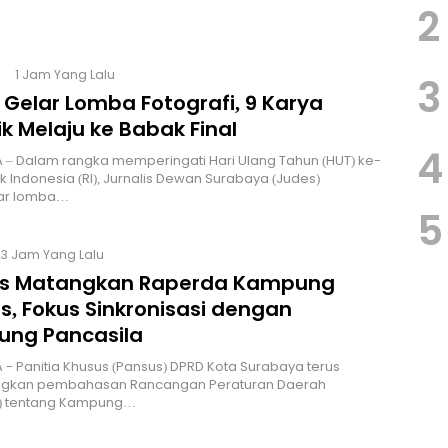
2
1 Jam Yang Lalu
3
 Gelar Lomba Fotografi, 9 Karya
k Melaju ke Babak Final
4
 – Dalam rangka memperingati Hari Ulang Tahun (HUT) ke-
ik Indonesia (RI), Jurnalis Dewan Surabaya (Judes)
ar lomba…
5
23 Jam Yang Lalu
s Matangkan Raperda Kampung
s, Fokus Sinkronisasi dengan
ng Pancasila
 - Panitia Khusus (Pansus) DPRD Kota Surabaya terus
kan pembahasan Rancangan Peraturan Daerah
) tentang Kampung…