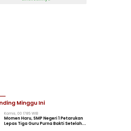
nding Minggu Ini
Kamis, 00 1785 WIB
Momen Haru, SMP Negeri 1 Petarukan
Lepas Tiga Guru Purna Bakti Setelah
Puluhan Tahun Mengabdi