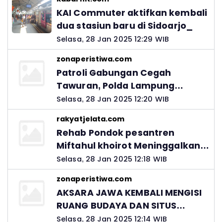
KAI Commuter aktifkan kembali
dua stasiun baru di Sidoarjo_
Selasa, 28 Jan 2025 12:29 WIB
zonaperistiwa.com
Patroli Gabungan Cegah
Tawuran, Polda Lampung
Ingatkan Peran Orang Tua
Selasa, 28 Jan 2025 12:20 WIB
rakyatjelata.com
Rehab Pondok pesantren
Miftahul khoirot Meninggalkan
Hutang Ke Material, Mantan
Selasa, 28 Jan 2025 12:18 WIB
Kadis PUPR Harus Bertanggung
zonaperistiwa.com
Jawab
AKSARA JAWA KEMBALI MENGISI
RUANG BUDAYA DAN SITUS
LELUHUR NUSANTARA
Selasa, 28 Jan 2025 12:14 WIB