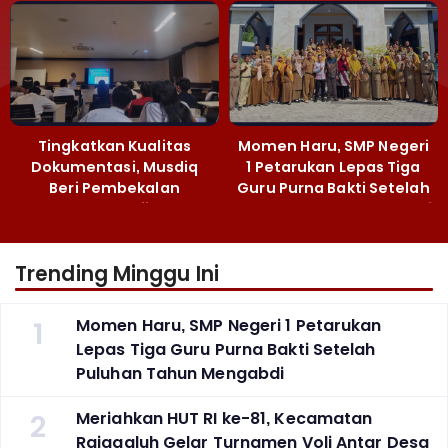
Majalengka
Narkoba
Tingkatkan Kualitas
Momen Haru, SMP Negeri
Dokumentasi, Musdiq
1 Petarukan Lepas Tiga
Beri Pembekalan
Guru Purna Bakti Setelah
Fotografi ‎
Puluhan Tahun Mengabdi
Trending Minggu Ini
1
Momen Haru, SMP Negeri 1 Petarukan
Lepas Tiga Guru Purna Bakti Setelah
Puluhan Tahun Mengabdi
2
Meriahkan HUT RI ke-81, Kecamatan
Rajagaluh Gelar Turnamen Voli Antar Desa