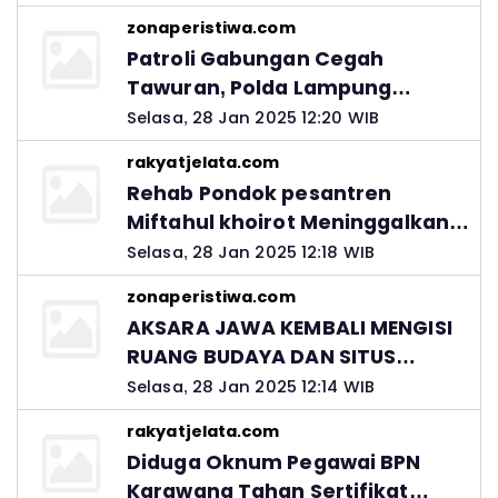
zonaperistiwa.com
Patroli Gabungan Cegah
Tawuran, Polda Lampung
Ingatkan Peran Orang Tua
Selasa, 28 Jan 2025 12:20 WIB
rakyatjelata.com
Rehab Pondok pesantren
Miftahul khoirot Meninggalkan
Hutang Ke Material, Mantan
Selasa, 28 Jan 2025 12:18 WIB
Kadis PUPR Harus Bertanggung
zonaperistiwa.com
Jawab
AKSARA JAWA KEMBALI MENGISI
RUANG BUDAYA DAN SITUS
LELUHUR NUSANTARA
Selasa, 28 Jan 2025 12:14 WIB
rakyatjelata.com
Diduga Oknum Pegawai BPN
Karawang Tahan Sertifikat