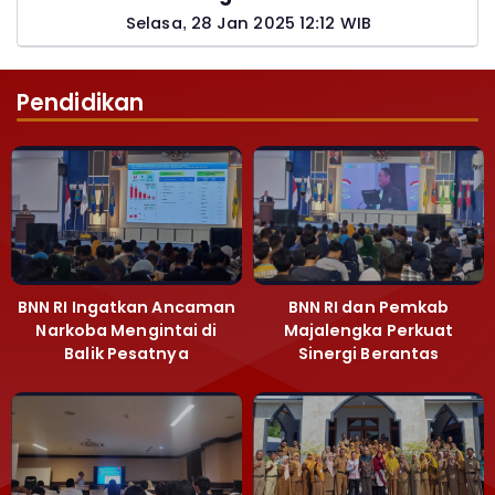
Pemohon PTSL
Selasa, 28 Jan 2025 12:12 WIB
Pendidikan
BNN RI Ingatkan Ancaman
BNN RI dan Pemkab
Narkoba Mengintai di
Majalengka Perkuat
Balik Pesatnya
Sinergi Berantas
Pembangunan
Peredaran Gelap
Majalengka
Narkoba