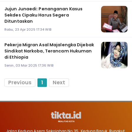
Jujun Junaedi: Penanganan Kasus
Sekdes Cipaku Harus Segera
Dituntaskan
Rabu, 23 Apr 2025 17:34 WIB
Pekerja Migran Asal Majalengka Dijebak
Sindikat Narkoba, Terancam Hukuman
di Ethiopia
Senin, 03 Mar 2025 17:36 WIB
Previous
1
Next
Jalan Kedung Asem Sekolahan No 35, Kedung Baruk, Rungkut,