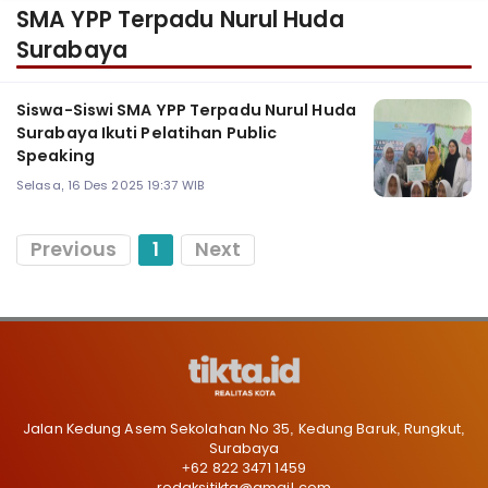
SMA YPP Terpadu Nurul Huda
Surabaya
Siswa-Siswi SMA YPP Terpadu Nurul Huda
Surabaya Ikuti Pelatihan Public
Speaking
Selasa, 16 Des 2025 19:37 WIB
Previous
1
Next
Jalan Kedung Asem Sekolahan No 35, Kedung Baruk, Rungkut,
Surabaya
+62 822 3471 1459
redaksitikta@gmail.com