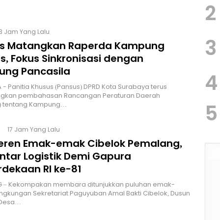
2
13 Jam Yang Lalu
3
s Matangkan Raperda Kampung
s, Fokus Sinkronisasi dengan
ng Pancasila
4
 - Panitia Khusus (Pansus) DPRD Kota Surabaya terus
kan pembahasan Rancangan Peraturan Daerah
5
) tentang Kampung…
17 Jam Yang Lalu
Keren Emak-emak Cibelok Pemalang,
ntar Logistik Demi Gapura
dekaan RI ke-81
 – Kekompakan membara ditunjukkan puluhan emak-
ingkungan Sekretariat Paguyuban Amal Bakti Cibelok, Dusun
 Desa…