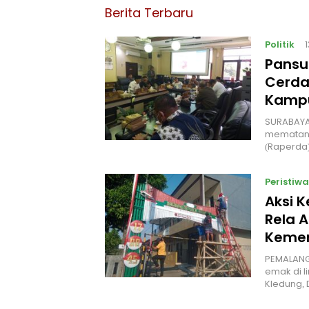
Berita Terbaru
Politik
Pansu
Cerda
Kampu
‎SURABAYA
mematang
(Raperda
Peristiwa
Aksi 
Rela A
Kemer
PEMALANG
emak di l
Kledung,