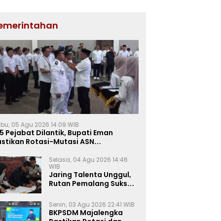
emerintahan
bu, 05 Agu 2026 14:09 WIB
5 Pejabat Dilantik, Bupati Eman
astikan Rotasi-Mutasi ASN
jalengka Berbasis Sistem Merit
Selasa, 04 Agu 2026 14:46
WIB
Jaring Talenta Unggul,
Rutan Pemalang Sukses
Gelar Seleksi
Wawancara Magang
Senin, 03 Agu 2026 22:41 WIB
Kemnaker
BKPSDM Majalengka