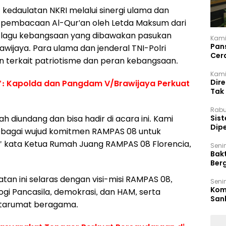
 kedaulatan NKRI melalui sinergi ulama dan
n pembacaan Al-Qur'an oleh Letda Maksum dari
kan lagu kebangsaan yang dibawakan pasukan
Kami
Pan
wijaya. Para ulama dan jenderal TNI-Polri
Cer
erkait patriotisme dan peran kebangsaan.
Kam
Kamis
Dir
: Kapolda dan Pangdam V/Brawijaya Perkuat
Tak
Rabu
‎Sis
 diundang dan bisa hadir di acara ini. Kami
Dip
ebagai wujud komitmen RAMPAS 08 untuk
Reg
," kata Ketua Rumah Juang RAMPAS 08 Florencia,
Seni
Bakt
Ber
den
n ini selaras dengan visi-misi RAMPAS 08,
Seni
Komi
i Pancasila, demokrasi, dan HAM, serta
San
tarumat beragama.
Puti