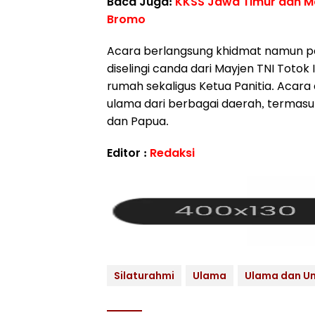
Baca Juga:
KKSS Jawa Timur dan M
Bromo
Acara berlangsung khidmat namun p
diselingi canda dari Mayjen TNI Toto
rumah sekaligus Ketua Panitia. Acar
ulama dari berbagai daerah, termasu
dan Papua.
Editor :
Redaksi
Silaturahmi
Ulama
Ulama dan U