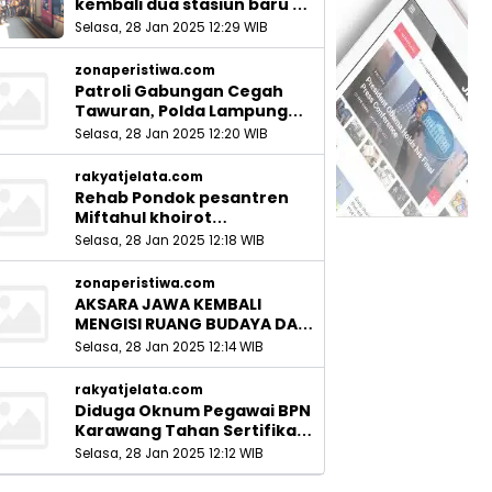
kembali dua stasiun baru di
Sidoarjo_
Selasa, 28 Jan 2025 12:29 WIB
zonaperistiwa.com
Patroli Gabungan Cegah
Tawuran, Polda Lampung
Ingatkan Peran Orang Tua
Selasa, 28 Jan 2025 12:20 WIB
rakyatjelata.com
Rehab Pondok pesantren
Miftahul khoirot
Meninggalkan Hutang Ke
Selasa, 28 Jan 2025 12:18 WIB
Material, Mantan Kadis PUPR
Harus Bertanggung Jawab
zonaperistiwa.com
AKSARA JAWA KEMBALI
MENGISI RUANG BUDAYA DAN
SITUS LELUHUR NUSANTARA
Selasa, 28 Jan 2025 12:14 WIB
rakyatjelata.com
Diduga Oknum Pegawai BPN
Karawang Tahan Sertifikat
Pemohon PTSL
Selasa, 28 Jan 2025 12:12 WIB