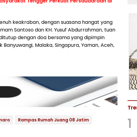
asyarakat Tengger Perkuat Persaudaraan di
enuh keakraban, dengan suasana hangat yang
k Imam Santoso dan KH. Yusuf Abdurrahman, tuan
a ditutup dengan doa bersama yang dipimpin
k Banyuwangi, Malaka, Singapura, Yaman, Aceh,
Tre
1
maro
Rampas Rumah Juang 08 Jatim