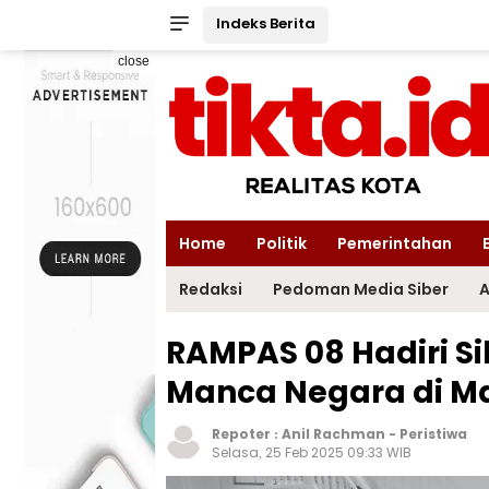
Indeks Berita
close
Home
Politik
Pemerintahan
Redaksi
Pedoman Media Siber
A
RAMPAS 08 Hadiri 
Manca Negara di M
Repoter :
Anil Rachman
-
Peristiwa
Selasa, 25 Feb 2025 09:33 WIB