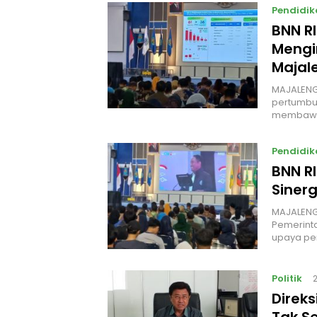
Pendidik
BNN R
Mengi
Majal
MAJALENG
pertumbuh
membawa
Pendidik
BNN R
Siner
MAJALENGK
Pemerint
upaya p
Politik
Direk