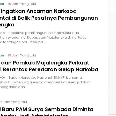
an
19 Jam Yang Lalu
I Ingatkan Ancaman Narkoba
ntai di Balik Pesatnya Pembangunan
engka
KA – Pesatnya pembangunan infrastruktur dan
an ekonomi di Kabupaten Majalengka dinilai turut
 tantangan baru berupa…
an
19 Jam Yang Lalu
I dan Pemkab Majalengka Perkuat
gi Berantas Peredaran Gelap Narkoba
A – Badan Narkotika Nasional (BNN) RI bersama
ah Kabupaten Majalengka memperkuat sinergi dalam
encegahan dan…
22 Jam Yang Lalu
si Baru PAM Surya Sembada Diminta