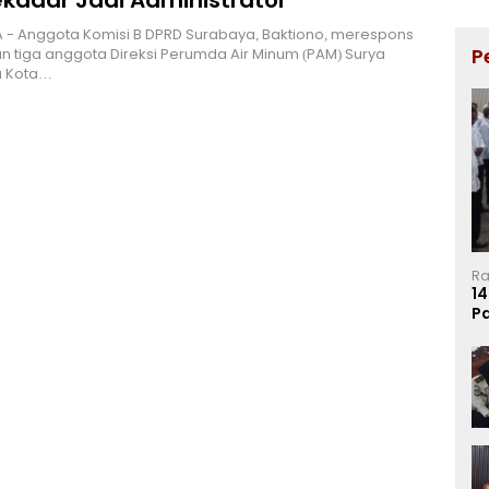
ekadar Jadi Administrator
 - Anggota Komisi B DPRD Surabaya, Baktiono, merespons
P
 tiga anggota Direksi Perumda Air Minum (PAM) Surya
 Kota…
Ra
14
P
Ma