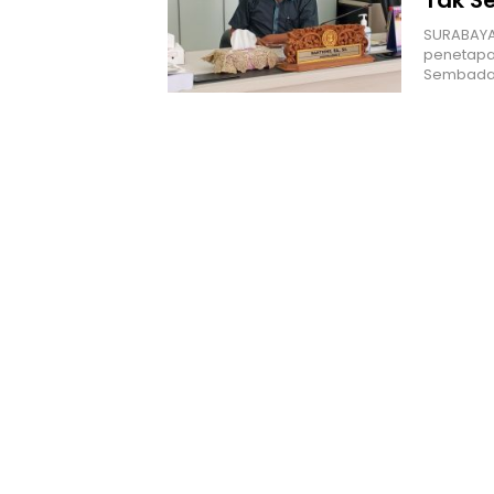
Tak S
‎SURABAYA
penetapan
Sembada