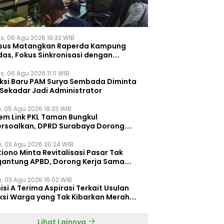
s, 06 Agu 2026 19:32 WIB
sus Matangkan Raperda Kampung
das, Fokus Sinkronisasi dengan
pung Pancasila
, 06 Agu 2026 11:11 WIB
eksi Baru PAM Surya Sembada Diminta
 Sekadar Jadi Administrator
, 05 Agu 2026 18:33 WIB
tem Link PKL Taman Bungkul
ersoalkan, DPRD Surabaya Dorong
ulasi Khusus
n, 03 Agu 2026 20:24 WIB
iono Minta Revitalisasi Pasar Tak
gantung APBD, Dorong Kerja Sama
gan Swasta ‎
n, 03 Agu 2026 16:02 WIB
si A Terima Aspirasi Terkait Usulan
ksi Warga yang Tak Kibarkan Merah
h
Lihat Lainnya