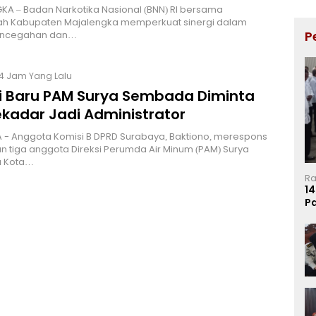
A – Badan Narkotika Nasional (BNN) RI bersama
ah Kabupaten Majalengka memperkuat sinergi dalam
P
encegahan dan…
14 Jam Yang Lalu
si Baru PAM Surya Sembada Diminta
ekadar Jadi Administrator
 - Anggota Komisi B DPRD Surabaya, Baktiono, merespons
 tiga anggota Direksi Perumda Air Minum (PAM) Surya
 Kota…
Ra
14
P
Ma