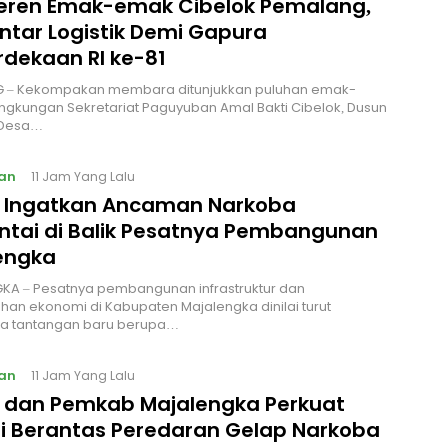
Keren Emak-emak Cibelok Pemalang,
ntar Logistik Demi Gapura
dekaan RI ke-81
 – Kekompakan membara ditunjukkan puluhan emak-
ingkungan Sekretariat Paguyuban Amal Bakti Cibelok, Dusun
 Desa…
an
11 Jam Yang Lalu
I Ingatkan Ancaman Narkoba
ntai di Balik Pesatnya Pembangunan
engka
KA – Pesatnya pembangunan infrastruktur dan
an ekonomi di Kabupaten Majalengka dinilai turut
 tantangan baru berupa…
an
11 Jam Yang Lalu
I dan Pemkab Majalengka Perkuat
gi Berantas Peredaran Gelap Narkoba