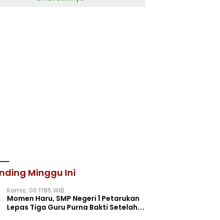
nding Minggu Ini
Kamis, 00 1785 WIB
Momen Haru, SMP Negeri 1 Petarukan
Lepas Tiga Guru Purna Bakti Setelah
Puluhan Tahun Mengabdi