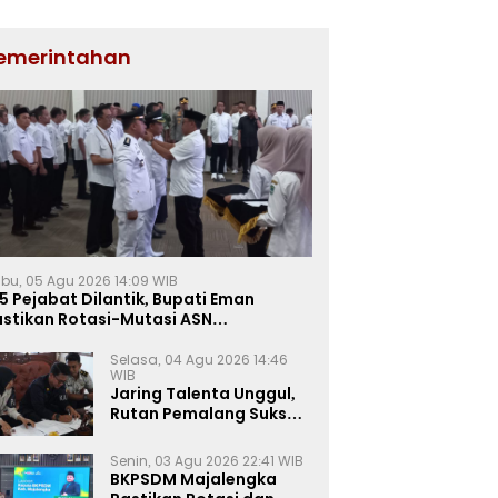
emerintahan
bu, 05 Agu 2026 14:09 WIB
5 Pejabat Dilantik, Bupati Eman
astikan Rotasi-Mutasi ASN
jalengka Berbasis Sistem Merit
Selasa, 04 Agu 2026 14:46
WIB
Jaring Talenta Unggul,
Rutan Pemalang Sukses
Gelar Seleksi
Wawancara Magang
Senin, 03 Agu 2026 22:41 WIB
Kemnaker
BKPSDM Majalengka