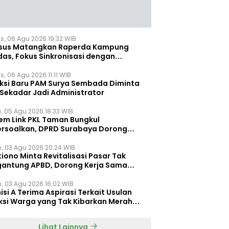
s, 06 Agu 2026 19:32 WIB
sus Matangkan Raperda Kampung
das, Fokus Sinkronisasi dengan
pung Pancasila
, 06 Agu 2026 11:11 WIB
eksi Baru PAM Surya Sembada Diminta
 Sekadar Jadi Administrator
, 05 Agu 2026 18:33 WIB
tem Link PKL Taman Bungkul
ersoalkan, DPRD Surabaya Dorong
ulasi Khusus
n, 03 Agu 2026 20:24 WIB
iono Minta Revitalisasi Pasar Tak
gantung APBD, Dorong Kerja Sama
gan Swasta ‎
n, 03 Agu 2026 16:02 WIB
si A Terima Aspirasi Terkait Usulan
ksi Warga yang Tak Kibarkan Merah
h
Lihat Lainnya