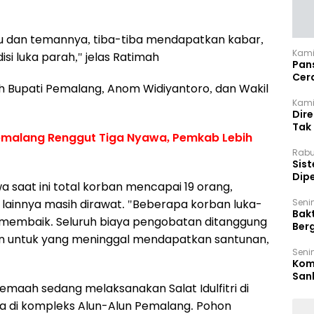
u dan temannya, tiba-tiba mendapatkan kabar,
Kami
si luka parah," jelas Ratimah
Pan
Cer
h Bupati Pemalang, Anom Widiyantoro, dan Wakil
Kam
Kamis
Dir
Tak
Pemalang Renggut Tiga Nyawa, Pemkab Lebih
Rabu
‎Sis
Dip
saat ini total korban mencapai 19 orang,
Reg
Seni
 lainnya masih dirawat. "Beberapa korban luka-
Bakt
 membaik. Seluruh biaya pengobatan ditanggung
Ber
 untuk yang meninggal mendapatkan santunan,
den
Seni
Komi
San
a jemaah sedang melaksanakan Salat Idulfitri di
Puti
da di kompleks Alun-Alun Pemalang. Pohon