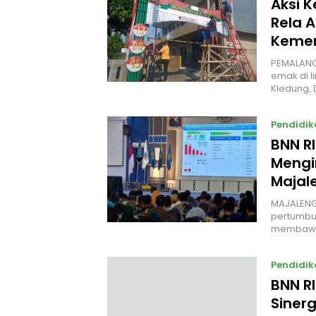
Aksi 
Rela A
Kemer
PEMALANG
emak di l
Kledung,
Pendidik
BNN R
Mengi
Majal
MAJALENG
pertumbuh
membawa
Pendidik
BNN R
Siner