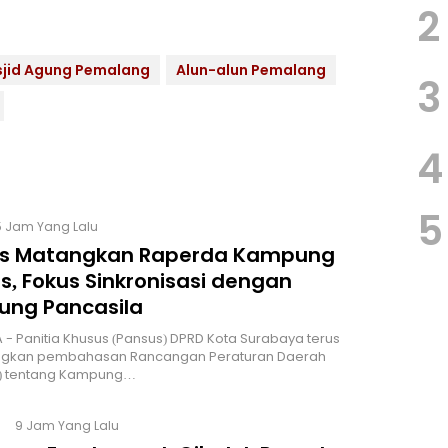
2
jid Agung Pemalang
Alun-alun Pemalang
3
4
5
5 Jam Yang Lalu
s Matangkan Raperda Kampung
s, Fokus Sinkronisasi dengan
ng Pancasila
 - Panitia Khusus (Pansus) DPRD Kota Surabaya terus
kan pembahasan Rancangan Peraturan Daerah
) tentang Kampung…
9 Jam Yang Lalu