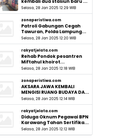
kembali dua stasiun baru di
Sidoarjo_
Selasa, 28 Jan 2025 12:29 WIB
zonaperistiwa.com
Patroli Gabungan Cegah
Tawuran, Polda Lampung
Ingatkan Peran Orang Tua
Selasa, 28 Jan 2025 12:20 WIB
rakyatjelata.com
Rehab Pondok pesantren
Miftahul khoirot
Meninggalkan Hutang Ke
Selasa, 28 Jan 2025 12:18 WIB
Material, Mantan Kadis PUPR
Harus Bertanggung Jawab
zonaperistiwa.com
AKSARA JAWA KEMBALI
MENGISI RUANG BUDAYA DAN
SITUS LELUHUR NUSANTARA
Selasa, 28 Jan 2025 12:14 WIB
rakyatjelata.com
Diduga Oknum Pegawai BPN
Karawang Tahan Sertifikat
Pemohon PTSL
Selasa, 28 Jan 2025 12:12 WIB