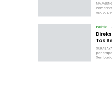
MAJALENGK
Pemerint
upaya p
Politik
Direk
Tak S
‎SURABAYA
penetapan
Sembada