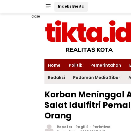
Indeks Berita
close
Home
Politik
Pemerintahan
Redaksi
Pedoman Media Siber
A
Korban Meninggal 
Salat Idulfitri Pem
Orang
Repoter :
Ragil S
-
Peristiwa