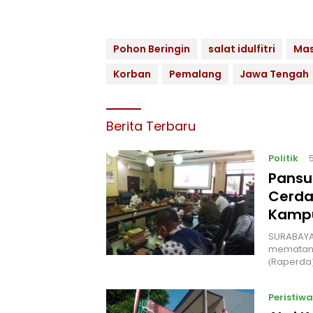
Pohon Beringin
salat idulfitri
Mas
Korban
Pemalang
Jawa Tengah
Berita Terbaru
Politik
Pansu
Cerda
Kampu
‎SURABAYA
mematang
(Raperda
Peristiwa