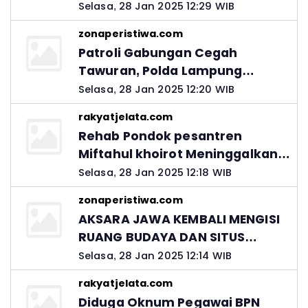
Selasa, 28 Jan 2025 12:29 WIB
zonaperistiwa.com
Patroli Gabungan Cegah
Tawuran, Polda Lampung
Ingatkan Peran Orang Tua
Selasa, 28 Jan 2025 12:20 WIB
rakyatjelata.com
Rehab Pondok pesantren
Miftahul khoirot Meninggalkan
Hutang Ke Material, Mantan
Selasa, 28 Jan 2025 12:18 WIB
Kadis PUPR Harus Bertanggung
zonaperistiwa.com
Jawab
AKSARA JAWA KEMBALI MENGISI
RUANG BUDAYA DAN SITUS
LELUHUR NUSANTARA
Selasa, 28 Jan 2025 12:14 WIB
rakyatjelata.com
Diduga Oknum Pegawai BPN