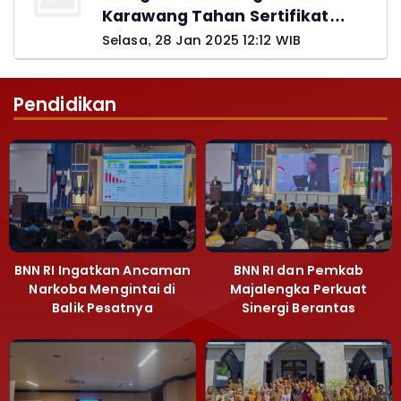
Karawang Tahan Sertifikat
Pemohon PTSL
Selasa, 28 Jan 2025 12:12 WIB
Pendidikan
BNN RI Ingatkan Ancaman
BNN RI dan Pemkab
Narkoba Mengintai di
Majalengka Perkuat
Balik Pesatnya
Sinergi Berantas
Pembangunan
Peredaran Gelap
Majalengka
Narkoba