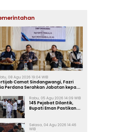
emerintahan
btu, 08 Agu 2026 19:04 WIB
rtijab Camat Sindangwangi, Fazri
ria Perdana Serahkan Jabatan kepada
ni Victorudien
Rabu, 05 Agu 2026 14:09 WIB
145 Pejabat Dilantik,
Bupati Eman Pastikan
Rotasi-Mutasi ASN
Majalengka Berbasis
Sistem Merit
Selasa, 04 Agu 2026 14:46
WIB