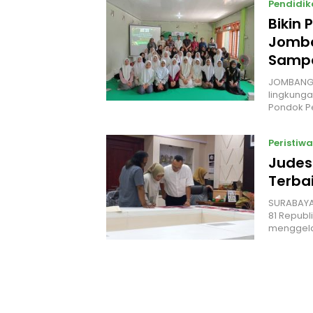
Pendidik
Bikin
Jomba
Sampa
JOMBANG 
lingkunga
Pondok P
Peristiwa
Judes
Terbai
‎SURABAYA
81 Republ
menggel