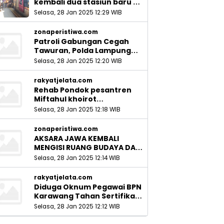
kembali dua stasiun baru di
Sidoarjo_
Selasa, 28 Jan 2025 12:29 WIB
zonaperistiwa.com
Patroli Gabungan Cegah
Tawuran, Polda Lampung
Ingatkan Peran Orang Tua
Selasa, 28 Jan 2025 12:20 WIB
rakyatjelata.com
Rehab Pondok pesantren
Miftahul khoirot
Meninggalkan Hutang Ke
Selasa, 28 Jan 2025 12:18 WIB
Material, Mantan Kadis PUPR
Harus Bertanggung Jawab
zonaperistiwa.com
AKSARA JAWA KEMBALI
MENGISI RUANG BUDAYA DAN
SITUS LELUHUR NUSANTARA
Selasa, 28 Jan 2025 12:14 WIB
rakyatjelata.com
Diduga Oknum Pegawai BPN
Karawang Tahan Sertifikat
Pemohon PTSL
Selasa, 28 Jan 2025 12:12 WIB