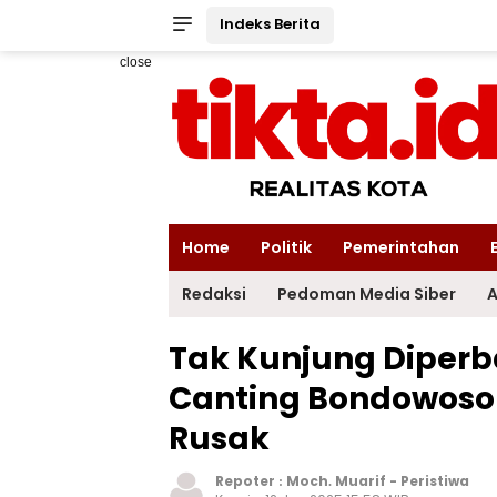
Indeks Berita
close
Home
Politik
Pemerintahan
Redaksi
Pedoman Media Siber
A
Tak Kunjung Diperb
Canting Bondowoso 
Rusak
Repoter :
Moch. Muarif
-
Peristiwa