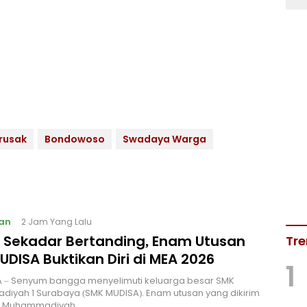
 rusak
Bondowoso
Swadaya Warga
an
2 Jam Yang Lalu
 Sekadar Bertanding, Enam Utusan
Tre
DISA Buktikan Diri di MEA 2026
1
 – Senyum bangga menyelimuti keluarga besar SMK
iyah 1 Surabaya (SMK MUDISA). Enam utusan yang dikirim
ti Muhammadiyah…