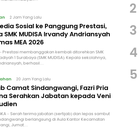
2
an
2 Jam Yang Lalu
3
edia Sosial ke Panggung Prestasi,
a SMK MUDISA Irvandy Andriansyah
Emas MEA 2026
4
 Prestasi membanggakan kembali ditorehkan SMK
iyah 1 Surabaya (SMK MUDISA). Kepala sekolahnya,
ndriansyah, berhasil…
5
tahan
20 Jam Yang Lalu
ab Camat Sindangwangi, Fazri Pria
na Serahkan Jabatan kepada Veni
rudien
A – Serah terima jabatan (sertijab) dan lepas sambut
ndangwangi berlangsung di Aula Kantor Kecamatan
angi, Jumat…