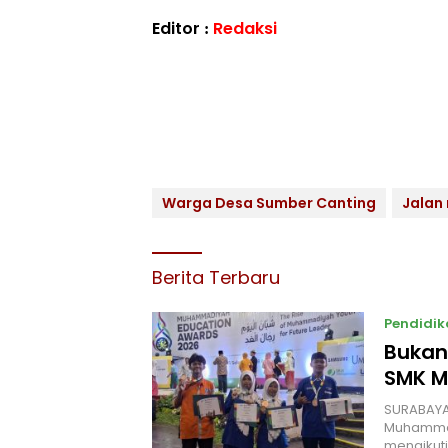
Editor :
Redaksi
Warga Desa Sumber Canting
Jalan
Berita Terbaru
Pendidik
Bukan
SMK MU
SURABAYA
Muhammad
mengiku