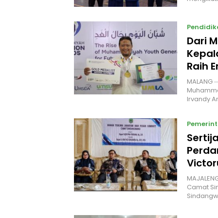
Pendidik
Dari M
Kepal
Raih 
MALANG —
Muhammad
Irvandy A
Pemerin
Sertij
Perda
Victo
MAJALENGK
Camat Si
Sindangw