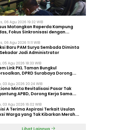
s, 06 Agu 2026 19:32 WIB
sus Matangkan Raperda Kampung
das, Fokus Sinkronisasi dengan
pung Pancasila
, 06 Agu 2026 11:11 WIB
eksi Baru PAM Surya Sembada Diminta
 Sekadar Jadi Administrator
, 05 Agu 2026 18:33 WIB
tem Link PKL Taman Bungkul
ersoalkan, DPRD Surabaya Dorong
ulasi Khusus
n, 03 Agu 2026 20:24 WIB
iono Minta Revitalisasi Pasar Tak
gantung APBD, Dorong Kerja Sama
gan Swasta ‎
n, 03 Agu 2026 16:02 WIB
si A Terima Aspirasi Terkait Usulan
ksi Warga yang Tak Kibarkan Merah
h
Lihat Lainnya