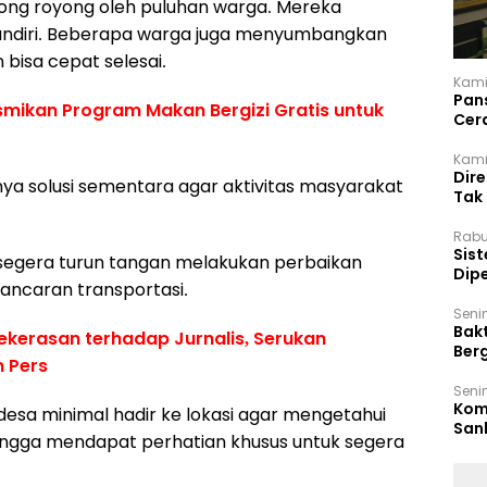
otong royong oleh puluhan warga. Mereka
andiri. Beberapa warga juga menyumbangkan
bisa cepat selesai.
Kami
Pan
ikan Program Makan Bergizi Gratis untuk
Cer
Kam
Kamis
Dir
anya solusi sementara agar aktivitas masyarakat
Tak
Rabu
‎Sis
segera turun tangan melakukan perbaikan
Dip
ncaran transportasi.
Reg
Seni
Bakt
kerasan terhadap Jurnalis, Serukan
Ber
 Pers
den
Seni
Komi
sa minimal hadir ke lokasi agar mengetahui
San
hingga mendapat perhatian khusus untuk segera
Puti