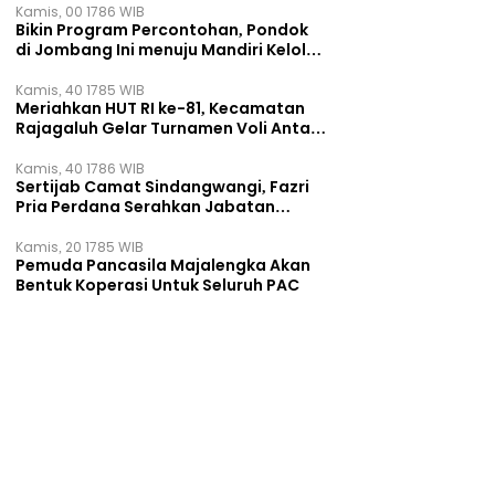
Kamis, 00 1786 WIB
Bikin Program Percontohan, Pondok
di Jombang Ini menuju Mandiri Kelola
Sampah dan Ketahanan Pangan
Kamis, 40 1785 WIB
Meriahkan HUT RI ke-81, Kecamatan
Rajagaluh Gelar Turnamen Voli Antar
Desa
Kamis, 40 1786 WIB
Sertijab Camat Sindangwangi, Fazri
Pria Perdana Serahkan Jabatan
kepada Veni Victorudien
Kamis, 20 1785 WIB
Pemuda Pancasila Majalengka Akan
Bentuk Koperasi Untuk Seluruh PAC