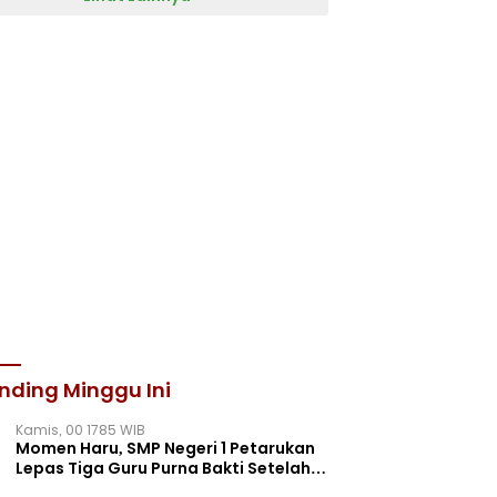
nding Minggu Ini
Kamis, 00 1785 WIB
Momen Haru, SMP Negeri 1 Petarukan
Lepas Tiga Guru Purna Bakti Setelah
Puluhan Tahun Mengabdi