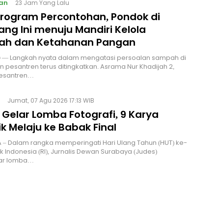
an
23 Jam Yang Lalu
 Program Percontohan, Pondok di
ng Ini menuju Mandiri Kelola
h dan Ketahanan Pangan
— Langkah nyata dalam mengatasi persoalan sampah di
n pesantren terus ditingkatkan. Asrama Nur Khadijah 2,
esantren…
Jumat, 07 Agu 2026 17:13 WIB
 Gelar Lomba Fotografi, 9 Karya
k Melaju ke Babak Final
 – Dalam rangka memperingati Hari Ulang Tahun (HUT) ke-
ik Indonesia (RI), Jurnalis Dewan Surabaya (Judes)
ar lomba…