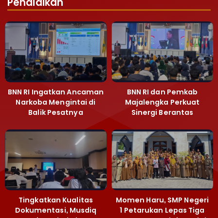
Pendidikan
BNN RI Ingatkan Ancaman
BNN RI dan Pemkab
Narkoba Mengintai di
Majalengka Perkuat
Balik Pesatnya
Sinergi Berantas
Pembangunan
Peredaran Gelap
Majalengka
Narkoba
Tingkatkan Kualitas
Momen Haru, SMP Negeri
Dokumentasi, Musdiq
1 Petarukan Lepas Tiga