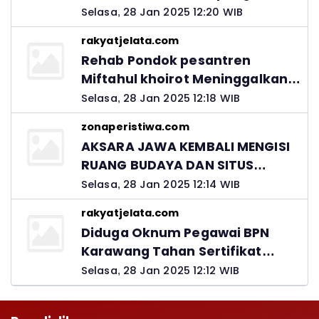
Ingatkan Peran Orang Tua
Selasa, 28 Jan 2025 12:20 WIB
rakyatjelata.com
Rehab Pondok pesantren
Miftahul khoirot Meninggalkan
Hutang Ke Material, Mantan
Selasa, 28 Jan 2025 12:18 WIB
Kadis PUPR Harus Bertanggung
zonaperistiwa.com
Jawab
AKSARA JAWA KEMBALI MENGISI
RUANG BUDAYA DAN SITUS
LELUHUR NUSANTARA
Selasa, 28 Jan 2025 12:14 WIB
rakyatjelata.com
Diduga Oknum Pegawai BPN
Karawang Tahan Sertifikat
Pemohon PTSL
Selasa, 28 Jan 2025 12:12 WIB