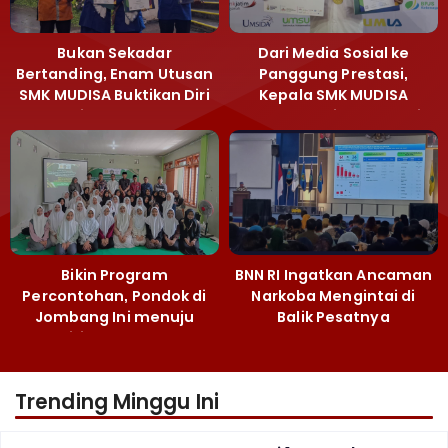
Bukan Sekadar
Dari Media Sosial ke
Bertanding, Enam Utusan
Panggung Prestasi,
SMK MUDISA Buktikan Diri
Kepala SMK MUDISA
di MEA 2026
Irvandy Andriansyah Raih
Emas MEA 2026
Bikin Program
BNN RI Ingatkan Ancaman
Percontohan, Pondok di
Narkoba Mengintai di
Jombang Ini menuju
Balik Pesatnya
Mandiri Kelola Sampah
Pembangunan
dan Ketahanan Pangan
Majalengka
Trending Minggu Ini