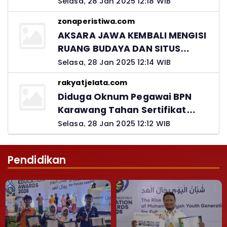
Hutang Ke Material, Mantan
Selasa, 28 Jan 2025 12:18 WIB
Kadis PUPR Harus Bertanggung
zonaperistiwa.com
Jawab
AKSARA JAWA KEMBALI MENGISI
RUANG BUDAYA DAN SITUS
LELUHUR NUSANTARA
Selasa, 28 Jan 2025 12:14 WIB
rakyatjelata.com
Diduga Oknum Pegawai BPN
Karawang Tahan Sertifikat
Pemohon PTSL
Selasa, 28 Jan 2025 12:12 WIB
Pendidikan