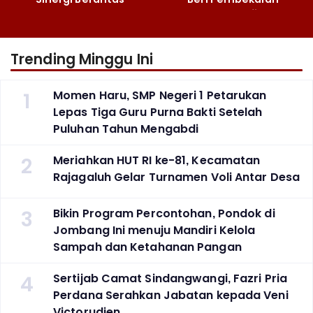
Peredaran Gelap
Fotografi ‎
Narkoba
Trending Minggu Ini
1
Momen Haru, SMP Negeri 1 Petarukan
Lepas Tiga Guru Purna Bakti Setelah
Puluhan Tahun Mengabdi
2
Meriahkan HUT RI ke-81, Kecamatan
Rajagaluh Gelar Turnamen Voli Antar Desa
3
Bikin Program Percontohan, Pondok di
Jombang Ini menuju Mandiri Kelola
Sampah dan Ketahanan Pangan
4
Sertijab Camat Sindangwangi, Fazri Pria
Perdana Serahkan Jabatan kepada Veni
Victorudien