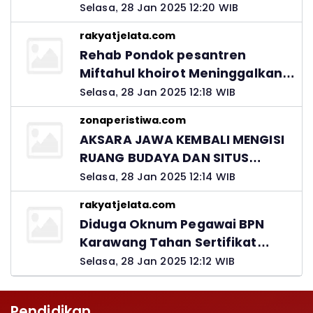
Ingatkan Peran Orang Tua
Selasa, 28 Jan 2025 12:20 WIB
rakyatjelata.com
Rehab Pondok pesantren
Miftahul khoirot Meninggalkan
Hutang Ke Material, Mantan
Selasa, 28 Jan 2025 12:18 WIB
Kadis PUPR Harus Bertanggung
zonaperistiwa.com
Jawab
AKSARA JAWA KEMBALI MENGISI
RUANG BUDAYA DAN SITUS
LELUHUR NUSANTARA
Selasa, 28 Jan 2025 12:14 WIB
rakyatjelata.com
Diduga Oknum Pegawai BPN
Karawang Tahan Sertifikat
Pemohon PTSL
Selasa, 28 Jan 2025 12:12 WIB
Pendidikan