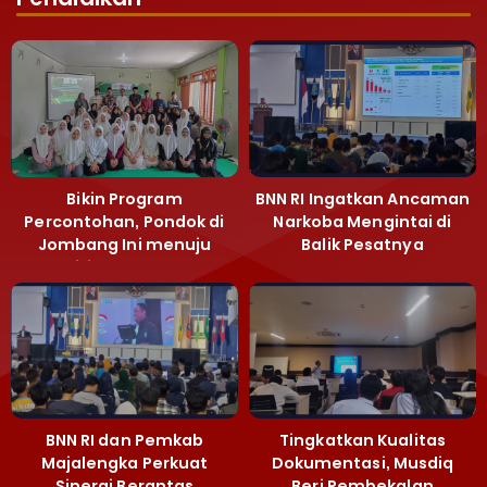
Bikin Program
BNN RI Ingatkan Ancaman
Percontohan, Pondok di
Narkoba Mengintai di
Jombang Ini menuju
Balik Pesatnya
Mandiri Kelola Sampah
Pembangunan
dan Ketahanan Pangan
Majalengka
BNN RI dan Pemkab
Tingkatkan Kualitas
Majalengka Perkuat
Dokumentasi, Musdiq
Sinergi Berantas
Beri Pembekalan