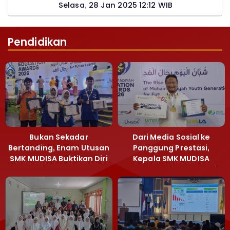
Pemohon PTSL
Selasa, 28 Jan 2025 12:12 WIB
Pendidikan
Bukan Sekadar
Dari Media Sosial ke
Bertanding, Enam Utusan
Panggung Prestasi,
SMK MUDISA Buktikan Diri
Kepala SMK MUDISA
di MEA 2026
Irvandy Andriansyah Raih
Emas MEA 2026