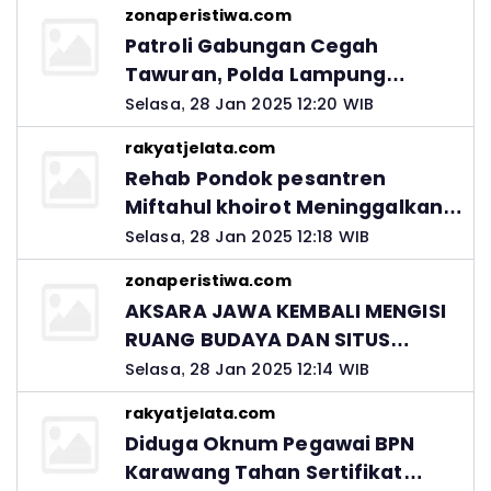
zonaperistiwa.com
Patroli Gabungan Cegah
Tawuran, Polda Lampung
Ingatkan Peran Orang Tua
Selasa, 28 Jan 2025 12:20 WIB
rakyatjelata.com
Rehab Pondok pesantren
Miftahul khoirot Meninggalkan
Hutang Ke Material, Mantan
Selasa, 28 Jan 2025 12:18 WIB
Kadis PUPR Harus Bertanggung
zonaperistiwa.com
Jawab
AKSARA JAWA KEMBALI MENGISI
RUANG BUDAYA DAN SITUS
LELUHUR NUSANTARA
Selasa, 28 Jan 2025 12:14 WIB
rakyatjelata.com
Diduga Oknum Pegawai BPN
Karawang Tahan Sertifikat