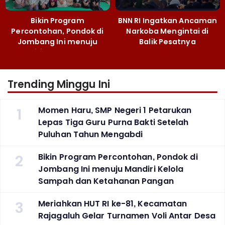
Bikin Program
BNN RI Ingatkan Ancaman
Percontohan, Pondok di
Narkoba Mengintai di
Jombang Ini menuju
Balik Pesatnya
Mandiri Kelola Sampah
Pembangunan
dan Ketahanan Pangan
Majalengka
Trending Minggu Ini
1
Momen Haru, SMP Negeri 1 Petarukan
Lepas Tiga Guru Purna Bakti Setelah
Puluhan Tahun Mengabdi
2
Bikin Program Percontohan, Pondok di
Jombang Ini menuju Mandiri Kelola
Sampah dan Ketahanan Pangan
3
Meriahkan HUT RI ke-81, Kecamatan
Rajagaluh Gelar Turnamen Voli Antar Desa