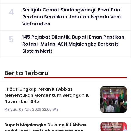
4
Sertijab Camat Sindangwangi, Fazri Pria
Perdana Serahkan Jabatan kepada Veni
Victorudien
5
145 Pejabat Dilantik, Bupati Eman Pastikan
Rotasi-Mutasi ASN Majalengka Berbasis
Sistem Merit
Berita Terbaru
TP2GP Ungkap Peran KH Abbas
Menentukan Momentum Serangan 10
November 1945
Minggu, 09 Agu 2026 22:03 WIB
Bupati Majalengka Dukung KH Abbas
Abdul Jamil Jadi Pahlawan Nasional