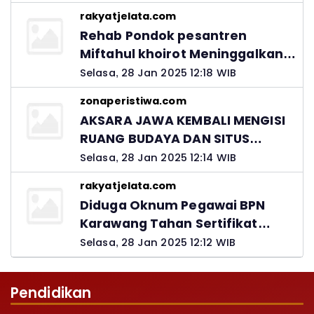
rakyatjelata.com
Rehab Pondok pesantren
Miftahul khoirot Meninggalkan
Hutang Ke Material, Mantan
Selasa, 28 Jan 2025 12:18 WIB
Kadis PUPR Harus Bertanggung
zonaperistiwa.com
Jawab
AKSARA JAWA KEMBALI MENGISI
RUANG BUDAYA DAN SITUS
LELUHUR NUSANTARA
Selasa, 28 Jan 2025 12:14 WIB
rakyatjelata.com
Diduga Oknum Pegawai BPN
Karawang Tahan Sertifikat
Pemohon PTSL
Selasa, 28 Jan 2025 12:12 WIB
Pendidikan