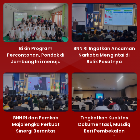
Bikin Program
BNN RI Ingatkan Ancaman
Percontohan, Pondok di
Narkoba Mengintai di
Jombang Ini menuju
Balik Pesatnya
Mandiri Kelola Sampah
Pembangunan
dan Ketahanan Pangan
Majalengka
BNN RI dan Pemkab
Tingkatkan Kualitas
Majalengka Perkuat
Dokumentasi, Musdiq
Sinergi Berantas
Beri Pembekalan
Peredaran Gelap
Fotografi ‎