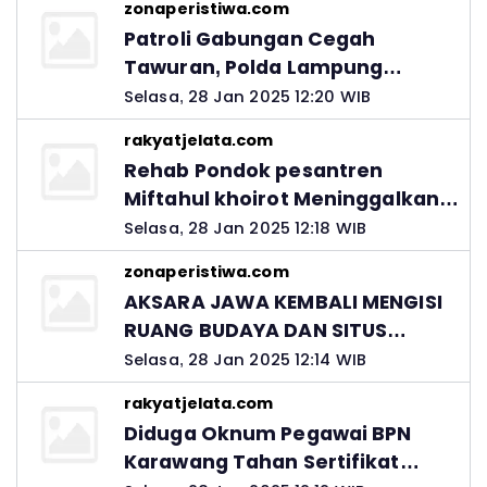
zonaperistiwa.com
Patroli Gabungan Cegah
Tawuran, Polda Lampung
Ingatkan Peran Orang Tua
Selasa, 28 Jan 2025 12:20 WIB
rakyatjelata.com
Rehab Pondok pesantren
Miftahul khoirot Meninggalkan
Hutang Ke Material, Mantan
Selasa, 28 Jan 2025 12:18 WIB
Kadis PUPR Harus Bertanggung
zonaperistiwa.com
Jawab
AKSARA JAWA KEMBALI MENGISI
RUANG BUDAYA DAN SITUS
LELUHUR NUSANTARA
Selasa, 28 Jan 2025 12:14 WIB
rakyatjelata.com
Diduga Oknum Pegawai BPN
Karawang Tahan Sertifikat