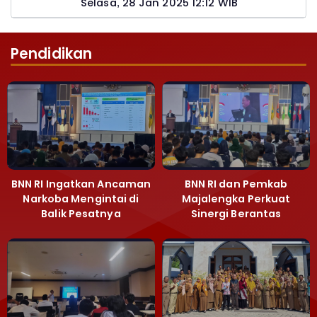
Pemohon PTSL
Selasa, 28 Jan 2025 12:12 WIB
Pendidikan
BNN RI Ingatkan Ancaman
BNN RI dan Pemkab
Narkoba Mengintai di
Majalengka Perkuat
Balik Pesatnya
Sinergi Berantas
Pembangunan
Peredaran Gelap
Majalengka
Narkoba