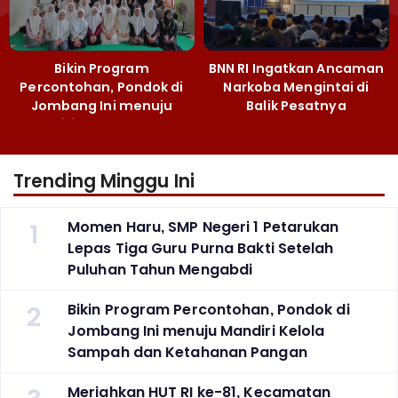
Bikin Program
BNN RI Ingatkan Ancaman
Percontohan, Pondok di
Narkoba Mengintai di
Jombang Ini menuju
Balik Pesatnya
Mandiri Kelola Sampah
Pembangunan
dan Ketahanan Pangan
Majalengka
Trending Minggu Ini
1
Momen Haru, SMP Negeri 1 Petarukan
Lepas Tiga Guru Purna Bakti Setelah
Puluhan Tahun Mengabdi
2
Bikin Program Percontohan, Pondok di
Jombang Ini menuju Mandiri Kelola
Sampah dan Ketahanan Pangan
Meriahkan HUT RI ke-81, Kecamatan