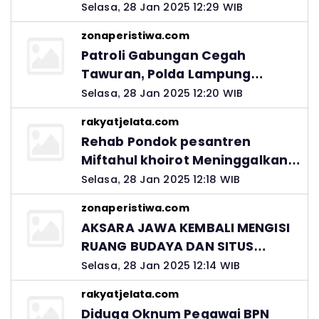
Selasa, 28 Jan 2025 12:29 WIB
zonaperistiwa.com
Patroli Gabungan Cegah
Tawuran, Polda Lampung
Ingatkan Peran Orang Tua
Selasa, 28 Jan 2025 12:20 WIB
rakyatjelata.com
Rehab Pondok pesantren
Miftahul khoirot Meninggalkan
Hutang Ke Material, Mantan
Selasa, 28 Jan 2025 12:18 WIB
Kadis PUPR Harus Bertanggung
zonaperistiwa.com
Jawab
AKSARA JAWA KEMBALI MENGISI
RUANG BUDAYA DAN SITUS
LELUHUR NUSANTARA
Selasa, 28 Jan 2025 12:14 WIB
rakyatjelata.com
Diduga Oknum Pegawai BPN