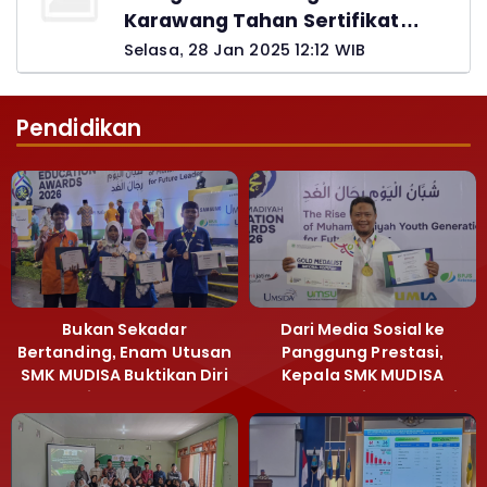
Karawang Tahan Sertifikat
Pemohon PTSL
Selasa, 28 Jan 2025 12:12 WIB
Pendidikan
Bukan Sekadar
Dari Media Sosial ke
Bertanding, Enam Utusan
Panggung Prestasi,
SMK MUDISA Buktikan Diri
Kepala SMK MUDISA
di MEA 2026
Irvandy Andriansyah Raih
Emas MEA 2026