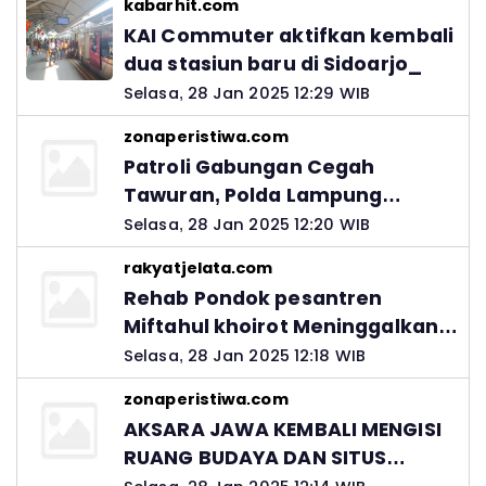
kabarhit.com
KAI Commuter aktifkan kembali
dua stasiun baru di Sidoarjo_
Selasa, 28 Jan 2025 12:29 WIB
zonaperistiwa.com
Patroli Gabungan Cegah
Tawuran, Polda Lampung
Ingatkan Peran Orang Tua
Selasa, 28 Jan 2025 12:20 WIB
rakyatjelata.com
Rehab Pondok pesantren
Miftahul khoirot Meninggalkan
Hutang Ke Material, Mantan
Selasa, 28 Jan 2025 12:18 WIB
Kadis PUPR Harus Bertanggung
zonaperistiwa.com
Jawab
AKSARA JAWA KEMBALI MENGISI
RUANG BUDAYA DAN SITUS
LELUHUR NUSANTARA