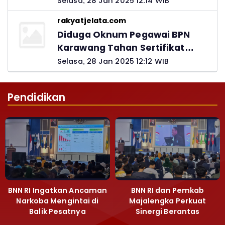
Selasa, 28 Jan 2025 12:14 WIB
rakyatjelata.com
Diduga Oknum Pegawai BPN
Karawang Tahan Sertifikat
Pemohon PTSL
Selasa, 28 Jan 2025 12:12 WIB
Pendidikan
BNN RI Ingatkan Ancaman
BNN RI dan Pemkab
Narkoba Mengintai di
Majalengka Perkuat
Balik Pesatnya
Sinergi Berantas
Pembangunan
Peredaran Gelap