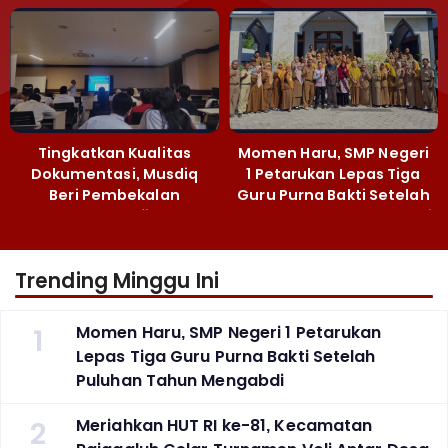
Majalengka
Narkoba
Tingkatkan Kualitas
Momen Haru, SMP Negeri
Dokumentasi, Musdiq
1 Petarukan Lepas Tiga
Beri Pembekalan
Guru Purna Bakti Setelah
Fotografi ‎
Puluhan Tahun Mengabdi
Trending Minggu Ini
1
Momen Haru, SMP Negeri 1 Petarukan
Lepas Tiga Guru Purna Bakti Setelah
Puluhan Tahun Mengabdi
2
Meriahkan HUT RI ke-81, Kecamatan